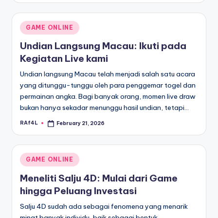
Posted
GAME ONLINE
in
Undian Langsung Macau: Ikuti pada
Kegiatan Live kami
Undian langsung Macau telah menjadi salah satu acara
yang ditunggu-tunggu oleh para penggemar togel dan
permainan angka. Bagi banyak orang, momen live draw
bukan hanya sekadar menunggu hasil undian, tetapi…
RAf4L
February 21, 2026
Posted
by
Posted
GAME ONLINE
in
Meneliti Salju 4D: Mulai dari Game
hingga Peluang Investasi
Salju 4D sudah ada sebagai fenomena yang menarik
minat banyak individu, baik sebagai bentuk