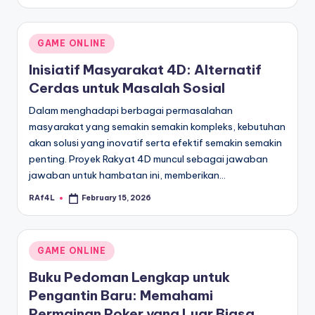
by
Posted
GAME ONLINE
in
Inisiatif Masyarakat 4D: Alternatif
Cerdas untuk Masalah Sosial
Dalam menghadapi berbagai permasalahan
masyarakat yang semakin semakin kompleks, kebutuhan
akan solusi yang inovatif serta efektif semakin semakin
penting. Proyek Rakyat 4D muncul sebagai jawaban
jawaban untuk hambatan ini, memberikan…
RAf4L
February 15, 2026
Posted
by
Posted
GAME ONLINE
in
Buku Pedoman Lengkap untuk
Pengantin Baru: Memahami
Permainan Poker yang Luar Biasa