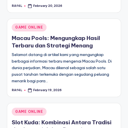
RAf4L
February 20, 2026
Posted
by
Posted
GAME ONLINE
in
Macau Pools: Mengungkap Hasil
Terbaru dan Strategi Menang
Selamat datang di artikel kami yang mengungkap
berbagai informasi terbaru mengenai Macau Pools. Di
dunia perjudian, Macau dikenal sebagai salah satu
pusat taruhan terkemuka dengan segudang peluang
menarik bagi para…
RAf4L
February 19, 2026
Posted
by
Posted
GAME ONLINE
in
Slot Kuda: Kombinasi Antara Tradisi