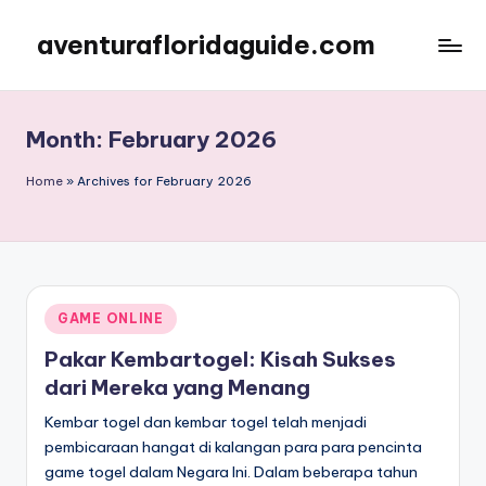
aventurafloridaguide.com
Skip
to
content
Month:
February 2026
Home
»
Archives for February 2026
Posted
GAME ONLINE
in
Pakar Kembartogel: Kisah Sukses
dari Mereka yang Menang
Kembar togel dan kembar togel telah menjadi
pembicaraan hangat di kalangan para para pencinta
game togel dalam Negara Ini. Dalam beberapa tahun