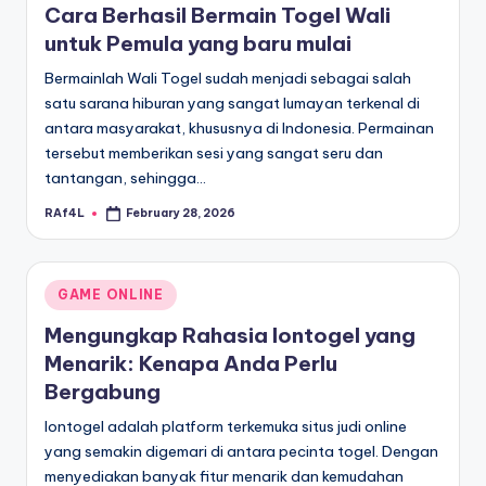
Cara Berhasil Bermain Togel Wali
untuk Pemula yang baru mulai
Bermainlah Wali Togel sudah menjadi sebagai salah
satu sarana hiburan yang sangat lumayan terkenal di
antara masyarakat, khususnya di Indonesia. Permainan
tersebut memberikan sesi yang sangat seru dan
tantangan, sehingga…
RAf4L
February 28, 2026
Posted
by
Posted
GAME ONLINE
in
Mengungkap Rahasia Iontogel yang
Menarik: Kenapa Anda Perlu
Bergabung
Iontogel adalah platform terkemuka situs judi online
yang semakin digemari di antara pecinta togel. Dengan
menyediakan banyak fitur menarik dan kemudahan