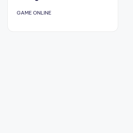
GAME ONLINE