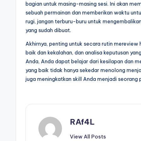
bagian untuk masing-masing sesi. Ini akan me
sebuah permainan dan memberikan waktu untuk
rugi, jangan terburu-buru untuk mengembalikan
yang sudah dibuat.
Akhirnya, penting untuk secara rutin mereview 
baik dan kekalahan, dan analisa keputusan yan
Anda, Anda dapat belajar dari kesilapan dan m
yang baik tidak hanya sekedar menolong menj
juga meningkatkan skill Anda menjadi seorang 
RAf4L
View All Posts