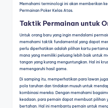
Memahami terminologi ini akan memberikan k
Permainan Poker Kelas Atas.
Taktik Permainan untuk O
Untuk orang baru yang ingin mendalami permai
memahami taktik fundamental yang dapat men
perlu diperhatikan adalah pilihan kartu pert
mana yang memiliki peluang lebih baik untuk
tangan yang kurang menguntungkan. Hal ini krus
memengaruhi hasil game.
Di samping itu, memperhatikan para lawan juga 
pola taruhan dan tindakan musuh untuk mendapa
kombinasi mereka. Dengan memahami bagaiman
keadaan, para pemain dapat membuat pilihan y
bertahan. Hal ini membantu pemain untuk meng