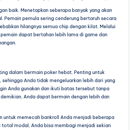
engan baik. Menetapkan seberapa banyak yang akan
al. Pemain pemula sering cenderung bertaruh secara
ebabkan hilangnya semua chip dengan kilat. Melalui
 pemain dapat bertahan lebih lama di game dan
nangan.
ting dalam bermain poker hebat. Penting untuk
sehingga Anda tidak mengeluarkan lebih dari yang
gin Anda gunakan dan ikuti batas tersebut tanpa
 demikian, Anda dapat bermain dengan lebih dan
an untuk memecah bankroll Anda menjadi beberapa
ki total modal, Anda bisa membagi menjadi sekian