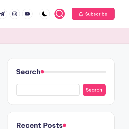
com
r.com
.me
instagram.com
youtube.com
Subscribe
Search
Search
Recent Posts