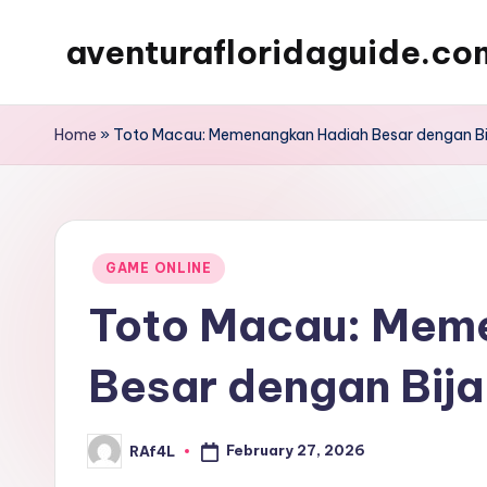
aventurafloridaguide.co
Skip
to
content
Home
»
Toto Macau: Memenangkan Hadiah Besar dengan Bi
Posted
GAME ONLINE
in
Toto Macau: Mem
Besar dengan Bija
February 27, 2026
RAf4L
Posted
by