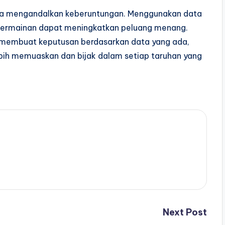
anya mengandalkan keberuntungan. Menggunakan data
 permainan dapat meningkatkan peluang menang.
n membuat keputusan berdasarkan data yang ada,
bih memuaskan dan bijak dalam setiap taruhan yang
Next Post