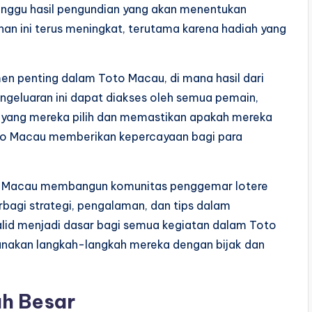
unggu hasil pengundian yang akan menentukan
n ini terus meningkat, terutama karena hadiah yang
n penting dalam Toto Macau, di mana hasil dari
ngeluaran ini dapat diakses oleh semua pemain,
ang mereka pilih dan memastikan apakah mereka
oto Macau memberikan kepercayaan bagi para
to Macau membangun komunitas penggemar lotere
bagi strategi, pengalaman, dan tips dalam
alid menjadi dasar bagi semua kegiatan dalam Toto
nakan langkah-langkah mereka dengan bijak dan
h Besar