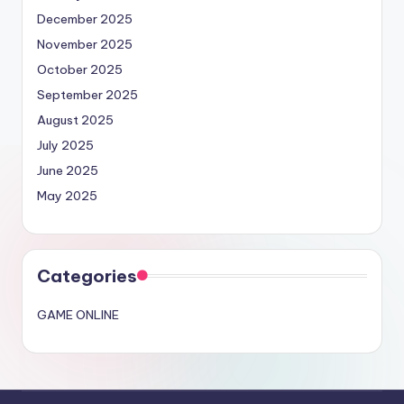
December 2025
November 2025
October 2025
September 2025
August 2025
July 2025
June 2025
May 2025
Categories
GAME ONLINE