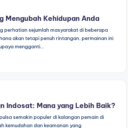
ng Mengubah Kehidupan Anda
ng perhatian sejumlah masyarakat di beberapa
ana akan tetapi penuh rintangan, permainan ini
supaya mengganti…
an Indosat: Mana yang Lebih Baik?
 pulsa semakin populer di kalangan pemain di
alah kemudahan dan keamanan yang