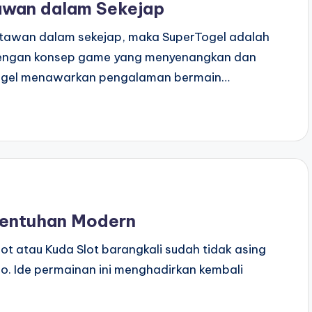
tawan dalam Sekejap
tawan dalam sekejap, maka SuperTogel adalah
 Dengan konsep game yang menyenangkan dan
Togel menawarkan pengalaman bermain…
Sentuhan Modern
ot atau Kuda Slot barangkali sudah tidak asing
. Ide permainan ini menghadirkan kembali