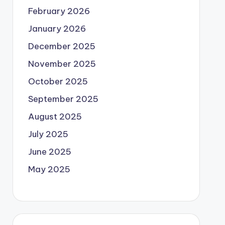
February 2026
January 2026
December 2025
November 2025
October 2025
September 2025
August 2025
July 2025
June 2025
May 2025