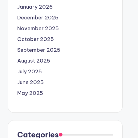
January 2026
December 2025
November 2025
October 2025
September 2025
August 2025
July 2025
June 2025
May 2025
Categories