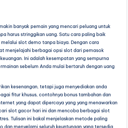
semakin banyak pemain yang mencari peluang untuk
harus stringgikan uang. Satu cara paling baik
melalui slot demo tanpa biaya. Dengan cara
 menjelajahi berbagai opsi slot dari pemasok
o keuangan. Ini adalah kesempatan yang sempurna
permainan sebelum Anda mulai bertaruh dengan uang
ikan kesenangan, tetapi juga menyediakan anda
agai fitur khusus, contohnya bonus tambahan dan
 internet yang dapat dipercaya yang yang menawarkan
cari slot gacor hari ini dan mencoba berbagai slot
res. Tulisan ini bakal menjelaskan metode paling
o dan menyelami seluruh keuntungan yang tersedia