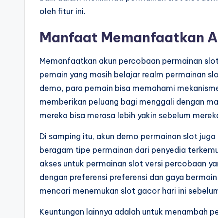
oleh fitur ini.
Manfaat Memanfaatkan A
Memanfaatkan akun percobaan permainan slot
pemain yang masih belajar realm permainan sl
demo, para pemain bisa memahami mekanisme pe
memberikan peluang bagi menggali dengan ma
mereka bisa merasa lebih yakin sebelum mere
Di samping itu, akun demo permainan slot jug
beragam tipe permainan dari penyedia terkemuk
akses untuk permainan slot versi percobaan y
dengan preferensi preferensi dan gaya bermain 
mencari menemukan slot gacor hari ini sebelu
Keuntungan lainnya adalah untuk menambah p