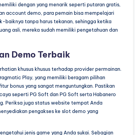
miliki dengan yang menarik seperti putaran gratis,
tkan account demo, para pemain bisa mempelajari
ik-baiknya tanpa harus tekanan, sehingga ketika
ang asli, mereka sudah memiliki pengetahuan dan
an Demo Terbaik
hatian khusus khusus terhadap provider permainan.
ragmatic Play, yang memiliki beragam pilihan
 fitur bonus yang sangat menguntungkan. Pastikan
caya seperti PG Soft dan PG Soft serta Habanero
 Periksa juga status website tempat Anda
menyediakan pengakses ke slot demo yang
mengetahui jenis game yang Anda sukai. Sebagian