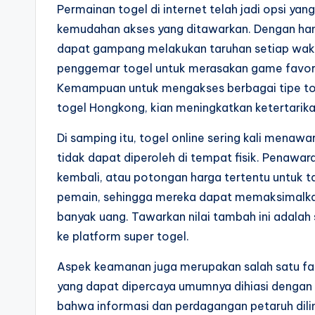
Permainan togel di internet telah jadi opsi ya
kemudahan akses yang ditawarkan. Dengan han
dapat gampang melakukan taruhan setiap wakt
penggemar togel untuk merasakan game favori
Kemampuan untuk mengakses berbagai tipe toge
togel Hongkong, kian meningkatkan ketertarikan
Di samping itu, togel online sering kali mena
tidak dapat diperoleh di tempat fisik. Penawar
kembali, atau potongan harga tertentu untuk ta
pemain, sehingga mereka dapat memaksimalk
banyak uang. Tawarkan nilai tambah ini adalah
ke platform super togel.
Aspek keamanan juga merupakan salah satu fakt
yang dapat dipercaya umumnya dihiasi denga
bahwa informasi dan perdagangan petaruh dili