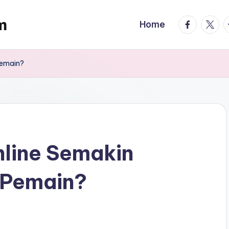
m
facebook.
twitte
t
Home
Pemain?
line Semakin
a Pemain?