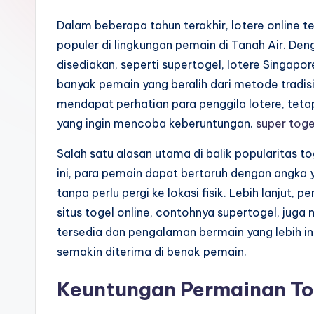
Dalam beberapa tahun terakhir, lotere online t
populer di lingkungan pemain di Tanah Air. De
disediakan, seperti supertogel, lotere Singapo
banyak pemain yang beralih dari metode tradisi
mendapat perhatian para penggila lotere, tet
yang ingin mencoba keberuntungan.
super toge
Salah satu alasan utama di balik popularitas t
ini, para pemain dapat bertaruh dengan angka 
tanpa perlu pergi ke lokasi fisik. Lebih lanjut
situs togel online, contohnya supertogel, jug
tersedia dan pengalaman bermain yang lebih int
semakin diterima di benak pemain.
Keuntungan Permainan Tog