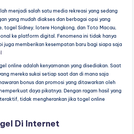
elah menjadi salah satu media rekreasi yang sedang
ngan yang mudah diakses dan berbagai opsi yang
re, togel Sidney, lotere Hongkong, dan Toto Macau,
onal ke platform digital. Fenomena ini tidak hanya
api juga memberikan kesempatan baru bagi siapa saja
l
ogel online adalah kenyamanan yang disediakan. Saat
yang mereka sukai setiap saat dan di mana saja
, penawaran bonus dan promosi yang ditawarkan oleh
a memperkuat daya pikatnya. Dengan ragam hasil yang
eraktif, tidak mengherankan jika togel online
el Di Internet