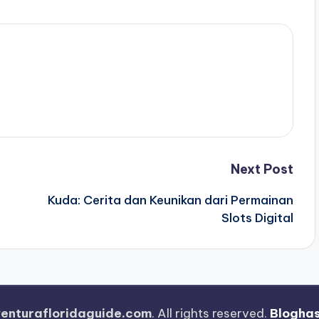
Next Post
Kuda: Cerita dan Keunikan dari Permainan
Slots Digital
enturafloridaguide.com
. All rights reserved.
Blogha