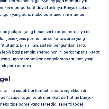
pilih. Permainan togel Sydney juga mempunyai
makin memperkuat daya tariknya. Banyak sekali
tangan yang baru, maka permainan ini mampu
arena jackpot yang besar serta popularitasnya di
ah jenis-jenis permainan serta tawaran yang
 utama. Di sisi lain, sistem pengundian serta
 lebih bagi pemain. Permainan ini berkompetisi ketat
u, yang juga memberikan pengalaman taruhan yang
tuk para pemain.
gel
e online sudah bertambah secara signifikan di
seperti supertogel telah memikat perhatian banyak
eka tipe game yang tersedia, seperti togel