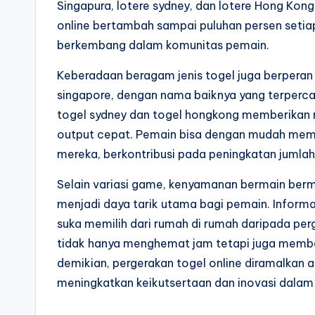
Singapura, lotere sydney, dan lotere Hong Ko
online bertambah sampai puluhan persen setia
berkembang dalam komunitas pemain.
Keberadaan beragam jenis togel juga berperan
singapore, dengan nama baiknya yang terpercay
togel sydney dan togel hongkong memberikan r
output cepat. Pemain bisa dengan mudah memil
mereka, berkontribusi pada peningkatan jumlah p
Selain variasi game, kenyamanan bermain berma
menjadi daya tarik utama bagi pemain. Inform
suka memilih dari rumah di rumah daripada perg
tidak hanya menghemat jam tetapi juga member
demikian, pergerakan togel online diramalkan 
meningkatkan keikutsertaan dan inovasi dalam in