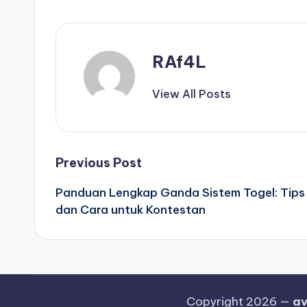
RAf4L
View All Posts
Post
Previous Post
Panduan Lengkap Ganda Sistem Togel: Tips
navigation
dan Cara untuk Kontestan
Copyright 2026 —
av