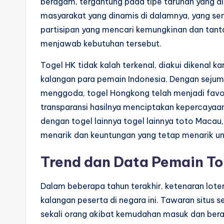
beragam, tergantung pada tipe taruhan yang di
masyarakat yang dinamis di dalamnya, yang se
partisipan yang mencari kemungkinan dan tan
menjawab kebutuhan tersebut.
Togel HK tidak kalah terkenal, diakui dikenal k
kalangan para pemain Indonesia. Dengan sejuml
menggoda, togel Hongkong telah menjadi favorit
transparansi hasilnya menciptakan kepercayaan
dengan togel lainnya togel lainnya toto Maca
menarik dan keuntungan yang tetap menarik un
Trend dan Data Pemain To
Dalam beberapa tahun terakhir, ketenaran loter
kalangan peserta di negara ini. Tawaran situs 
sekali orang akibat kemudahan masuk dan beran