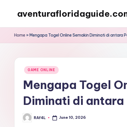
aventurafloridaguide.co
Skip
to
content
Home
»
Mengapa Togel Online Semakin Diminati di antara 
Posted
GAME ONLINE
in
Mengapa Togel On
Diminati di antar
June 10, 2026
RAf4L
Posted
by