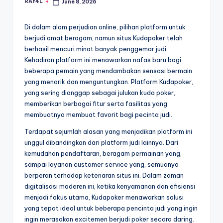
RAf4L
June 8, 2026
Posted
by
Di dalam alam perjudian online, pilihan platform untuk
berjudi amat beragam, namun situs Kudapoker telah
berhasil mencuri minat banyak penggemar judi.
Kehadiran platform ini menawarkan nafas baru bagi
beberapa pemain yang mendambakan sensasi bermain
yang menarik dan menguntungkan. Platform Kudapoker,
yang sering dianggap sebagai julukan kuda poker,
memberikan berbagai fitur serta fasilitas yang
membuatnya membuat favorit bagi pecinta judi.
Terdapat sejumlah alasan yang menjadikan platform ini
unggul dibandingkan dari platform judi lainnya. Dari
kemudahan pendaftaran, beragam permainan yang,
sampai layanan customer service yang, semuanya
berperan terhadap ketenaran situs ini. Dalam zaman
digitalisasi moderen ini, ketika kenyamanan dan efisiensi
menjadi fokus utama, Kudapoker menawarkan solusi
yang tepat ideal untuk beberapa pencinta judi yang ingin
ingin merasakan excitemen berjudi poker secara daring.