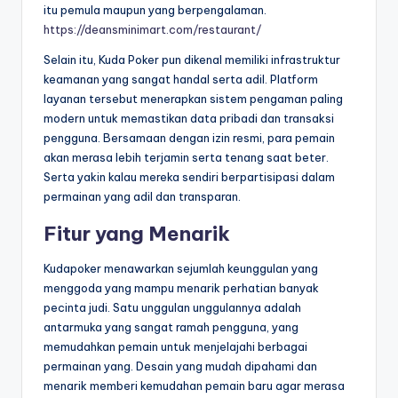
itu pemula maupun yang berpengalaman.
https://deansminimart.com/restaurant/
Selain itu, Kuda Poker pun dikenal memiliki infrastruktur
keamanan yang sangat handal serta adil. Platform
layanan tersebut menerapkan sistem pengaman paling
modern untuk memastikan data pribadi dan transaksi
pengguna. Bersamaan dengan izin resmi, para pemain
akan merasa lebih terjamin serta tenang saat beter.
Serta yakin kalau mereka sendiri berpartisipasi dalam
permainan yang adil dan transparan.
Fitur yang Menarik
Kudapoker menawarkan sejumlah keunggulan yang
menggoda yang mampu menarik perhatian banyak
pecinta judi. Satu unggulan unggulannya adalah
antarmuka yang sangat ramah pengguna, yang
memudahkan pemain untuk menjelajahi berbagai
permainan yang. Desain yang mudah dipahami dan
menarik memberi kemudahan pemain baru agar merasa