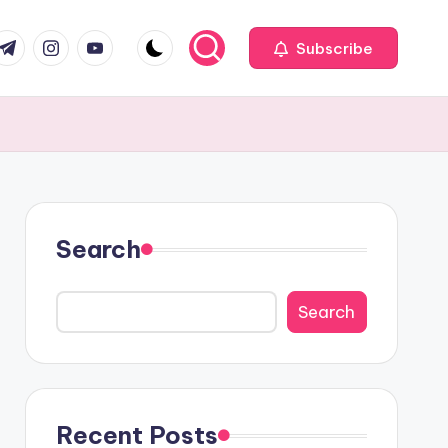
com
r.com
.me
instagram.com
youtube.com
Subscribe
Search
Search
Recent Posts