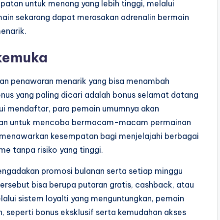
tan untuk menang yang lebih tinggi, melalui
main sekarang dapat merasakan adrenalin bermain
enarik.
rkemuka
dan penawaran menarik yang bisa menambah
nus yang paling dicari adalah bonus selamat datang
lui mendaftar, para pemain umumnya akan
nakan untuk mencoba bermacam-macam permainan
i menawarkan kesempatan bagi menjelajahi berbagai
e tanpa risiko yang tinggi.
engadakan promosi bulanan serta setiap minggu
rsebut bisa berupa putaran gratis, cashback, atau
elalui sistem loyalti yang menguntungkan, pemain
 seperti bonus eksklusif serta kemudahan akses