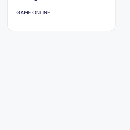
GAME ONLINE