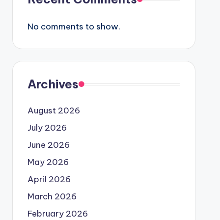
No comments to show.
Archives
August 2026
July 2026
June 2026
May 2026
April 2026
March 2026
February 2026