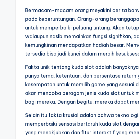
Bermacam-macam orang meyakini cerita bahwa 
pada keberuntungan. Orang-orang beranggapan 
untuk memperbaiki peluang untung. Akan tetap
walaupun nasib memainkan fungsi signifikan, 
kemungkinan mendapatkan hadiah besar. Mem
tersedia bisa jadi kunci dalam meraih kesukses
Fakta unik tentang kuda slot adalah banyaknya
punya tema, ketentuan, dan persentase return 
kesempatan untuk memilih game yang sesuai de
akan mencoba beragam jenis kuda slot untuk
bagi mereka. Dengan begitu, mereka dapat men
Selain itu fakta krusial adalah bahwa teknolog
memperbaiki sensasi bertaruh kuda slot dengan 
yang menakjubkan dan fitur interaktif yang me