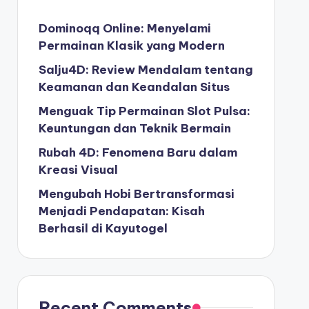
Dominoqq Online: Menyelami
Permainan Klasik yang Modern
Salju4D: Review Mendalam tentang
Keamanan dan Keandalan Situs
Menguak Tip Permainan Slot Pulsa:
Keuntungan dan Teknik Bermain
Rubah 4D: Fenomena Baru dalam
Kreasi Visual
Mengubah Hobi Bertransformasi
Menjadi Pendapatan: Kisah
Berhasil di Kayutogel
Recent Comments