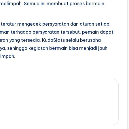
 melimpah. Semua ini membuat proses bermain
 teratur mengecek persyaratan dan aturan setiap
man terhadap persyaratan tersebut, pemain dapat
an yang tersedia. KudaSlots selalu berusaha
a, sehingga kegiatan bermain bisa menjadi jauh
limpah.