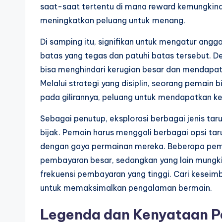
saat-saat tertentu di mana reward kemungkinan
meningkatkan peluang untuk menang.
Di samping itu, signifikan untuk mengatur an
batas yang tegas dan patuhi batas tersebut. D
bisa menghindari kerugian besar dan mendapat
Melalui strategi yang disiplin, seorang pemai
pada gilirannya, peluang untuk mendapatkan 
Sebagai penutup, eksplorasi berbagai jenis ta
bijak. Pemain harus menggali berbagai opsi t
dengan gaya permainan mereka. Beberapa pemai
pembayaran besar, sedangkan yang lain mungk
frekuensi pembayaran yang tinggi. Cari keseim
untuk memaksimalkan pengalaman bermain.
Legenda dan Kenyataan P