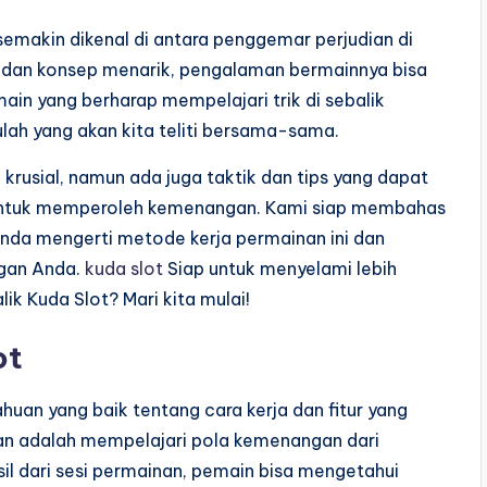
semakin dikenal di antara penggemar perjudian di
an konsep menarik, pengalaman bermainnya bisa
in yang berharap mempelajari trik di sebalik
lah yang akan kita teliti bersama-sama.
rusial, namun ada juga taktik dan tips yang dapat
ntuk memperoleh kemenangan. Kami siap membahas
da mengerti metode kerja permainan ini dan
gan Anda.
kuda slot
Siap untuk menyelami lebih
ik Kuda Slot? Mari kita mulai!
ot
an yang baik tentang cara kerja dan fitur yang
kan adalah mempelajari pola kemenangan dari
 dari sesi permainan, pemain bisa mengetahui