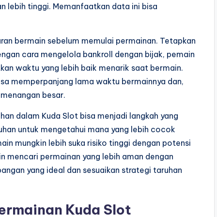
 lebih tinggi. Memanfaatkan data ini bisa
ggaran bermain sebelum memulai permainan. Tetapkan
engan cara mengelola bankroll dengan bijak, pemain
kan waktu yang lebih baik menarik saat bermain.
n bisa memperpanjang lama waktu bermainnya dan,
kemenangan besar.
ruhan dalam Kuda Slot bisa menjadi langkah yang
aruhan untuk mengetahui mana yang lebih cocok
n mungkin lebih suka risiko tinggi dengan potensi
in mencari permainan yang lebih aman dengan
bangan yang ideal dan sesuaikan strategi taruhan
ermainan Kuda Slot