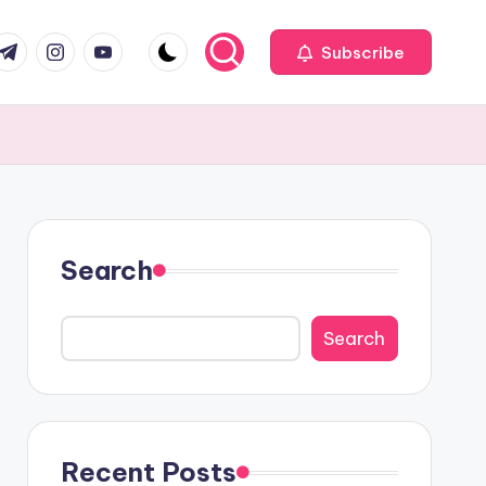
com
r.com
.me
instagram.com
youtube.com
Subscribe
Search
Search
Recent Posts