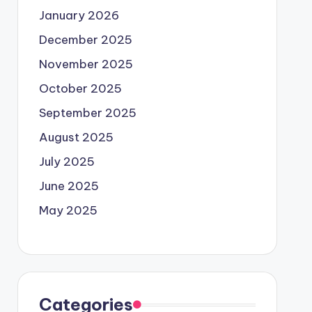
January 2026
December 2025
November 2025
October 2025
September 2025
August 2025
July 2025
June 2025
May 2025
Categories