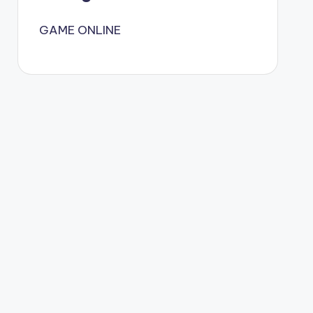
GAME ONLINE