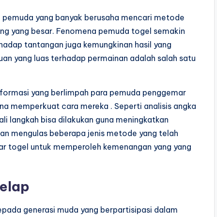
kali pemuda yang banyak berusaha mencari metode
ng yang besar. Fenomena pemuda togel semakin
rhadap tantangan juga kemungkinan hasil yang
uan yang luas terhadap permainan adalah salah satu
nformasi yang berlimpah para pemuda penggemar
na memperkuat cara mereka . Seperti analisis angka
ali langkah bisa dilakukan guna meningkatkan
kan mengulas beberapa jenis metode yang telah
mar togel untuk memperoleh kemenangan yang yang
elap
epada generasi muda yang berpartisipasi dalam