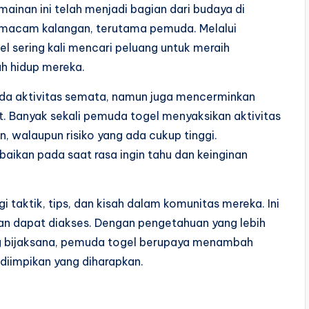
mainan ini telah menjadi bagian dari budaya di
macam kalangan, terutama pemuda. Melalui
 sering kali mencari peluang untuk meraih
ah hidup mereka.
da aktivitas semata, namun juga mencerminkan
. Banyak sekali pemuda togel menyaksikan aktivitas
n, walaupun risiko yang ada cukup tinggi.
aikan pada saat rasa ingin tahu dan keinginan
i taktik, tips, dan kisah dalam komunitas mereka. Ini
n dapat diakses. Dengan pengetahuan yang lebih
ng bijaksana, pemuda togel berupaya menambah
diimpikan yang diharapkan.