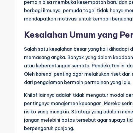
pemain bisa membuka kesempatan baru dan pe
berbagi ilmunya, pemuda togel tidak hanya me
mendapatkan motivasi untuk kembali berjuang 
Kesalahan Umum yang Perl
Salah satu kesalahan besar yang kali dihadapi
memasang angka. Banyak yang dalam keadaan t
atau keberuntungan semata. Pendekatan ini da
Oleh karena, penting agar melakukan riset dan
dari pengalaman bermain permainan yang lalu.
Khilaf lainnya adalah tidak mengatur modal d
pentingnya manajemen keuangan. Mereka serin
risiko yang mungkin. Strategi yang adalah men
jangan melebihi batas tersebut agar supaya t
berpengaruh panjang.