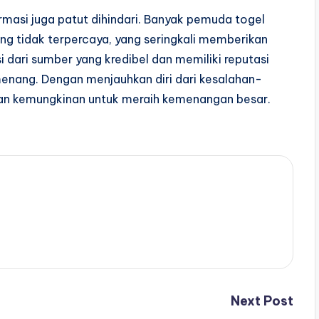
rmasi juga patut dihindari. Banyak pemuda togel
ng tidak terpercaya, yang seringkali memberikan
si dari sumber yang kredibel dan memiliki reputasi
enang. Dengan menjauhkan diri dari kesalahan-
kan kemungkinan untuk meraih kemenangan besar.
Next Post