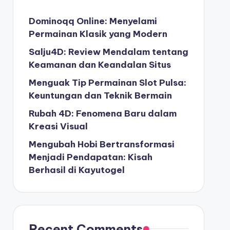
Dominoqq Online: Menyelami
Permainan Klasik yang Modern
Salju4D: Review Mendalam tentang
Keamanan dan Keandalan Situs
Menguak Tip Permainan Slot Pulsa:
Keuntungan dan Teknik Bermain
Rubah 4D: Fenomena Baru dalam
Kreasi Visual
Mengubah Hobi Bertransformasi
Menjadi Pendapatan: Kisah
Berhasil di Kayutogel
Recent Comments