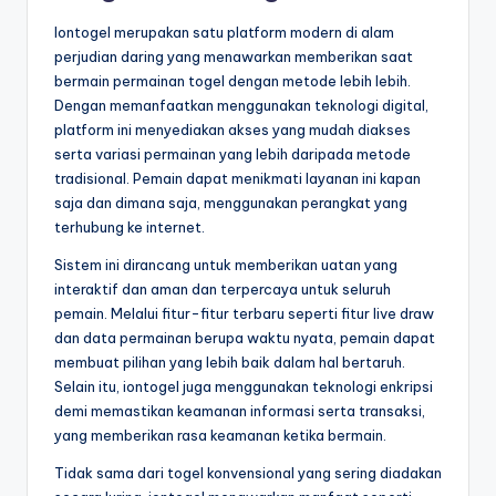
Iontogel merupakan satu platform modern di alam
perjudian daring yang menawarkan memberikan saat
bermain permainan togel dengan metode lebih lebih.
Dengan memanfaatkan menggunakan teknologi digital,
platform ini menyediakan akses yang mudah diakses
serta variasi permainan yang lebih daripada metode
tradisional. Pemain dapat menikmati layanan ini kapan
saja dan dimana saja, menggunakan perangkat yang
terhubung ke internet.
Sistem ini dirancang untuk memberikan uatan yang
interaktif dan aman dan terpercaya untuk seluruh
pemain. Melalui fitur-fitur terbaru seperti fitur live draw
dan data permainan berupa waktu nyata, pemain dapat
membuat pilihan yang lebih baik dalam hal bertaruh.
Selain itu, iontogel juga menggunakan teknologi enkripsi
demi memastikan keamanan informasi serta transaksi,
yang memberikan rasa keamanan ketika bermain.
Tidak sama dari togel konvensional yang sering diadakan