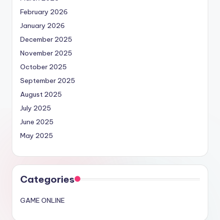
February 2026
January 2026
December 2025
November 2025
October 2025
September 2025
August 2025
July 2025
June 2025
May 2025
Categories
GAME ONLINE