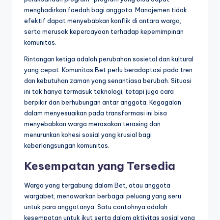
menghadirkan faedah bagi anggota. Manajemen tidak
efektif dapat menyebabkan konflik di antara warga,
serta merusak kepercayaan terhadap kepemimpinan
komunitas.
Rintangan ketiga adalah perubahan sosietal dan kultural
yang cepat. Komunitas Bet perlu beradaptasi pada tren
dan kebutuhan zaman yang senantiasa berubah. Situasi
ini tak hanya termasuk teknologi, tetapi juga cara
berpikir dan berhubungan antar anggota. Kegagalan
dalam menyesuaikan pada transformasi ini bisa
menyebabkan warga merasakan terasing dan
menurunkan kohesi sosial yang krusial bagi
keberlangsungan komunitas.
Kesempatan yang Tersedia
Warga yang tergabung dalam Bet, atau anggota
wargabet, menawarkan berbagai peluang yang seru
untuk para anggotanya. Satu contohnya adalah
kesempatan untuk ikut serta dalam aktivitas sosial yang