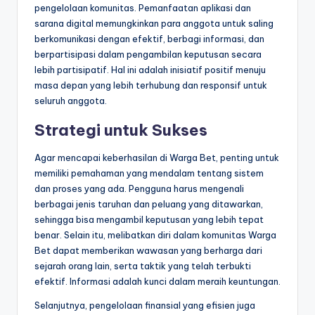
pengelolaan komunitas. Pemanfaatan aplikasi dan
sarana digital memungkinkan para anggota untuk saling
berkomunikasi dengan efektif, berbagi informasi, dan
berpartisipasi dalam pengambilan keputusan secara
lebih partisipatif. Hal ini adalah inisiatif positif menuju
masa depan yang lebih terhubung dan responsif untuk
seluruh anggota.
Strategi untuk Sukses
Agar mencapai keberhasilan di Warga Bet, penting untuk
memiliki pemahaman yang mendalam tentang sistem
dan proses yang ada. Pengguna harus mengenali
berbagai jenis taruhan dan peluang yang ditawarkan,
sehingga bisa mengambil keputusan yang lebih tepat
benar. Selain itu, melibatkan diri dalam komunitas Warga
Bet dapat memberikan wawasan yang berharga dari
sejarah orang lain, serta taktik yang telah terbukti
efektif. Informasi adalah kunci dalam meraih keuntungan.
Selanjutnya, pengelolaan finansial yang efisien juga