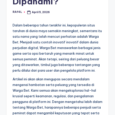
Dipahami?
RAf4L
April 5, 2026
Posted
by
Dalam beberapa tahun terakhir ini, kepopuleran situs
taruhan di dunia maya semakin meningkat, sementara itu
satu nama yang telah mencuri perhatian adalah Warga
Bet. Menjadi satu contoh inovatif inovatif dalam dunia
perjudian digital, Warga Bet menawarkan berbagai jenis
game serta opsi bertaruh yang menarik minat untuk
semua peminat. Akan tetapi, seiring dari peluang besar
yang ditawarkan, timbul juga beberapa tantangan yang
perlu dilalui dari para user dan pengelola platform ini.
Artikel ini akan akan mengupas secara mendalam
mengenai hambatan serta peluang yang tersedia di
Warga Bet. Kami semua akan mengeksplorasi hal-hal
krusial seperti keamanan, regulasi, dan pengalaman
pengguna di platform ini. Dengan mengetahui lebih dalam
tentang Warga Bet, harapannya beberapa penjudi serta
peminat dapat mengambil keputusan yang tepat serta