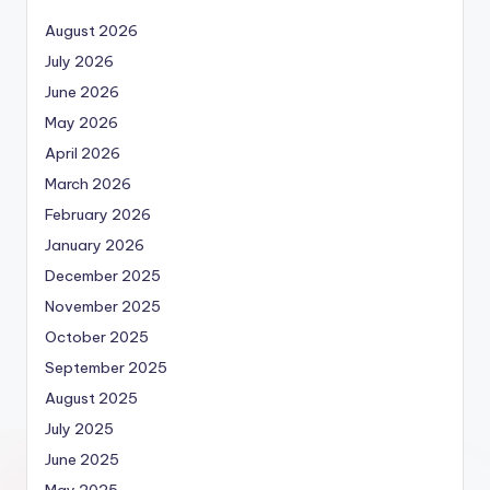
August 2026
July 2026
June 2026
May 2026
April 2026
March 2026
February 2026
January 2026
December 2025
November 2025
October 2025
September 2025
August 2025
July 2025
June 2025