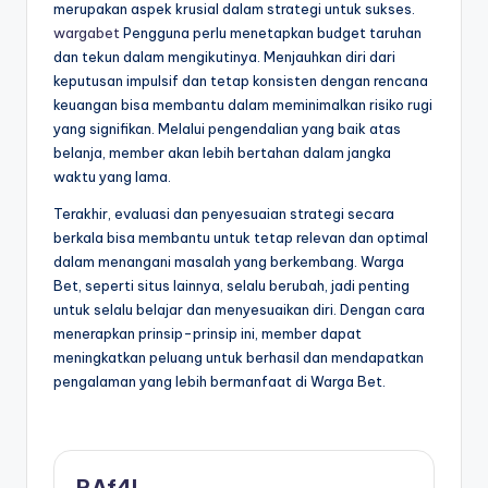
merupakan aspek krusial dalam strategi untuk sukses.
wargabet
Pengguna perlu menetapkan budget taruhan
dan tekun dalam mengikutinya. Menjauhkan diri dari
keputusan impulsif dan tetap konsisten dengan rencana
keuangan bisa membantu dalam meminimalkan risiko rugi
yang signifikan. Melalui pengendalian yang baik atas
belanja, member akan lebih bertahan dalam jangka
waktu yang lama.
Terakhir, evaluasi dan penyesuaian strategi secara
berkala bisa membantu untuk tetap relevan dan optimal
dalam menangani masalah yang berkembang. Warga
Bet, seperti situs lainnya, selalu berubah, jadi penting
untuk selalu belajar dan menyesuaikan diri. Dengan cara
menerapkan prinsip-prinsip ini, member dapat
meningkatkan peluang untuk berhasil dan mendapatkan
pengalaman yang lebih bermanfaat di Warga Bet.
RAf4L