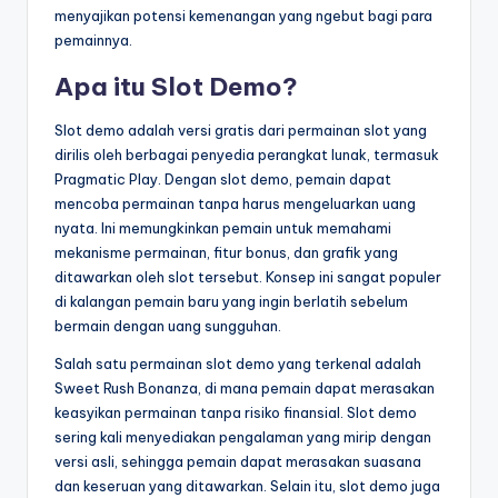
menyajikan potensi kemenangan yang ngebut bagi para
pemainnya.
Apa itu Slot Demo?
Slot demo adalah versi gratis dari permainan slot yang
dirilis oleh berbagai penyedia perangkat lunak, termasuk
Pragmatic Play. Dengan slot demo, pemain dapat
mencoba permainan tanpa harus mengeluarkan uang
nyata. Ini memungkinkan pemain untuk memahami
mekanisme permainan, fitur bonus, dan grafik yang
ditawarkan oleh slot tersebut. Konsep ini sangat populer
di kalangan pemain baru yang ingin berlatih sebelum
bermain dengan uang sungguhan.
Salah satu permainan slot demo yang terkenal adalah
Sweet Rush Bonanza, di mana pemain dapat merasakan
keasyikan permainan tanpa risiko finansial. Slot demo
sering kali menyediakan pengalaman yang mirip dengan
versi asli, sehingga pemain dapat merasakan suasana
dan keseruan yang ditawarkan. Selain itu, slot demo juga