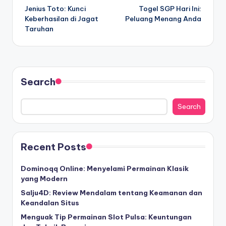
Jenius Toto: Kunci
Togel SGP Hari Ini:
navigation
Keberhasilan di Jagat
Peluang Menang Anda
Taruhan
Search
Search
Recent Posts
Dominoqq Online: Menyelami Permainan Klasik
yang Modern
Salju4D: Review Mendalam tentang Keamanan dan
Keandalan Situs
Menguak Tip Permainan Slot Pulsa: Keuntungan