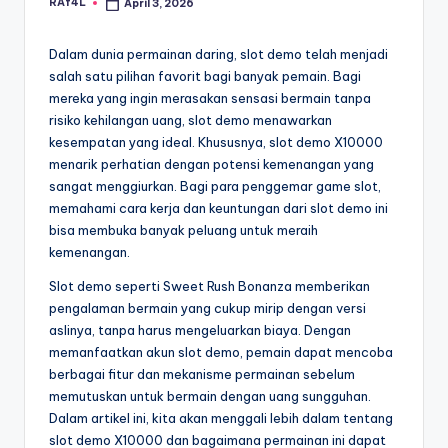
RAf4L
April 3, 2026
Posted
by
Dalam dunia permainan daring, slot demo telah menjadi
salah satu pilihan favorit bagi banyak pemain. Bagi
mereka yang ingin merasakan sensasi bermain tanpa
risiko kehilangan uang, slot demo menawarkan
kesempatan yang ideal. Khususnya, slot demo X10000
menarik perhatian dengan potensi kemenangan yang
sangat menggiurkan. Bagi para penggemar game slot,
memahami cara kerja dan keuntungan dari slot demo ini
bisa membuka banyak peluang untuk meraih
kemenangan.
Slot demo seperti Sweet Rush Bonanza memberikan
pengalaman bermain yang cukup mirip dengan versi
aslinya, tanpa harus mengeluarkan biaya. Dengan
memanfaatkan akun slot demo, pemain dapat mencoba
berbagai fitur dan mekanisme permainan sebelum
memutuskan untuk bermain dengan uang sungguhan.
Dalam artikel ini, kita akan menggali lebih dalam tentang
slot demo X10000 dan bagaimana permainan ini dapat