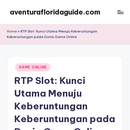
aventurafloridaguide.com
Skip
to
content
Home
»
RTP Slot: Kunci Utama Menuju Keberuntungan
Keberuntungan pada Dunia Game Online
Posted
GAME ONLINE
in
RTP Slot: Kunci
Utama Menuju
Keberuntungan
Keberuntungan pada