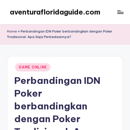
aventurafloridaguide.com
Skip
to
content
Home
»
Perbandingan IDN Poker berbandingkan dengan Poker
Tradisional: Apa Saja Perbedaannya?
Posted
GAME ONLINE
in
Perbandingan IDN
Poker
berbandingkan
dengan Poker