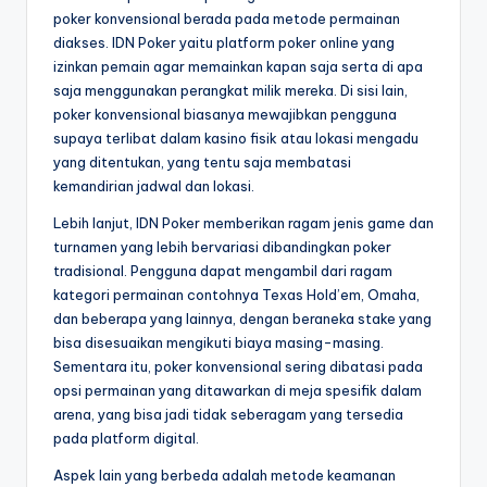
poker konvensional berada pada metode permainan
diakses. IDN Poker yaitu platform poker online yang
izinkan pemain agar memainkan kapan saja serta di apa
saja menggunakan perangkat milik mereka. Di sisi lain,
poker konvensional biasanya mewajibkan pengguna
supaya terlibat dalam kasino fisik atau lokasi mengadu
yang ditentukan, yang tentu saja membatasi
kemandirian jadwal dan lokasi.
Lebih lanjut, IDN Poker memberikan ragam jenis game dan
turnamen yang lebih bervariasi dibandingkan poker
tradisional. Pengguna dapat mengambil dari ragam
kategori permainan contohnya Texas Hold’em, Omaha,
dan beberapa yang lainnya, dengan beraneka stake yang
bisa disesuaikan mengikuti biaya masing-masing.
Sementara itu, poker konvensional sering dibatasi pada
opsi permainan yang ditawarkan di meja spesifik dalam
arena, yang bisa jadi tidak seberagam yang tersedia
pada platform digital.
Aspek lain yang berbeda adalah metode keamanan