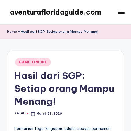
aventurafloridaguide.com
Skip
to
content
Home
»
Hasil dari SGP: Setiap orang Mampu Menang!
Posted
GAME ONLINE
in
Hasil dari SGP:
Setiap orang Mampu
Menang!
RAf4L
March 29, 2026
Posted
by
Permainan Togel Singapore adalah sebuah permainan