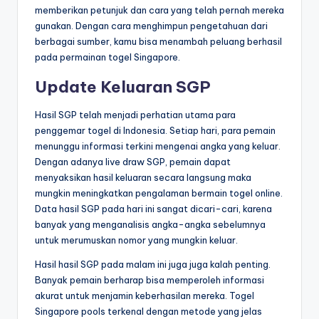
memberikan petunjuk dan cara yang telah pernah mereka
gunakan. Dengan cara menghimpun pengetahuan dari
berbagai sumber, kamu bisa menambah peluang berhasil
pada permainan togel Singapore.
Update Keluaran SGP
Hasil SGP telah menjadi perhatian utama para
penggemar togel di Indonesia. Setiap hari, para pemain
menunggu informasi terkini mengenai angka yang keluar.
Dengan adanya live draw SGP, pemain dapat
menyaksikan hasil keluaran secara langsung maka
mungkin meningkatkan pengalaman bermain togel online.
Data hasil SGP pada hari ini sangat dicari-cari, karena
banyak yang menganalisis angka-angka sebelumnya
untuk merumuskan nomor yang mungkin keluar.
Hasil hasil SGP pada malam ini juga juga kalah penting.
Banyak pemain berharap bisa memperoleh informasi
akurat untuk menjamin keberhasilan mereka. Togel
Singapore pools terkenal dengan metode yang jelas