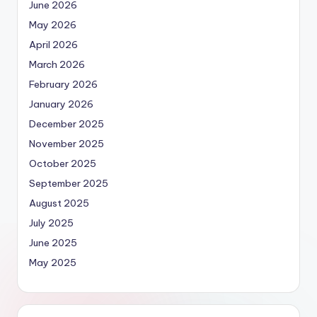
June 2026
May 2026
April 2026
March 2026
February 2026
January 2026
December 2025
November 2025
October 2025
September 2025
August 2025
July 2025
June 2025
May 2025