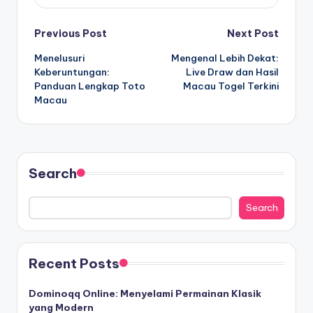
Post
Previous Post
Next Post
Menelusuri
Mengenal Lebih Dekat:
navigation
Keberuntungan:
Live Draw dan Hasil
Panduan Lengkap Toto
Macau Togel Terkini
Macau
Search
Search
Recent Posts
Dominoqq Online: Menyelami Permainan Klasik
yang Modern