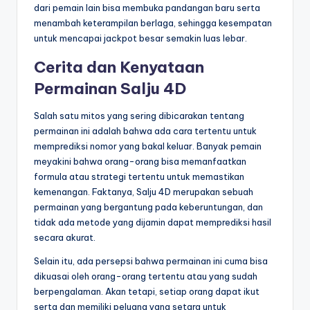
dari pemain lain bisa membuka pandangan baru serta
menambah keterampilan berlaga, sehingga kesempatan
untuk mencapai jackpot besar semakin luas lebar.
Cerita dan Kenyataan
Permainan Salju 4D
Salah satu mitos yang sering dibicarakan tentang
permainan ini adalah bahwa ada cara tertentu untuk
memprediksi nomor yang bakal keluar. Banyak pemain
meyakini bahwa orang-orang bisa memanfaatkan
formula atau strategi tertentu untuk memastikan
kemenangan. Faktanya, Salju 4D merupakan sebuah
permainan yang bergantung pada keberuntungan, dan
tidak ada metode yang dijamin dapat memprediksi hasil
secara akurat.
Selain itu, ada persepsi bahwa permainan ini cuma bisa
dikuasai oleh orang-orang tertentu atau yang sudah
berpengalaman. Akan tetapi, setiap orang dapat ikut
serta dan memiliki peluang yang setara untuk