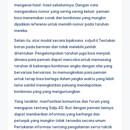
mengenai hasil-hasil sebelumnya. Dengan cara
menganalisis nomor yang sering sering keluar, pemain
bisa menemukan corak dan kombinasi yang mungkin
dijadikan referensi untuk memilih nomor pada taruhan
mereka.
Selain itu, atur modal secara bijaksana.
salju4d
Tentukan
batas pada bermain dan tidak melebihi jumlah
ditentukan. Pengelompokan taruhan juga bisa menjadi,
dimana para pemain dapat mencoba untuk memasang
taruhan di beberapa kombinasi angka dengan nilai yang
bervariasi bervariasi. Ini memungkinkan para pemain
untuk tetap bisa berlaga dalam jangka waktu yang lebih
lama sambil meningkatkan peluang mendapatkan
kombinasi yang yang menguntungkan.
Yang terakhir, manfaatkan komunitas dan forum yang
mengupas tentang Salju 4D. Ikut dengan pemain lainnya
dapat memberikan informasi yang berharga dan
petunjuk yang mungkin tidak tersedia secara umum.
Pertukaran informasi tentang pengalaman serta taktik