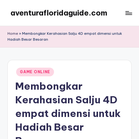
aventurafloridaguide.com
Skip
to
content
Home
»
Membongkar Kerahasian Salju 4D empat dimensi untuk
Hadiah Besar Besaran
Posted
GAME ONLINE
in
Membongkar
Kerahasian Salju 4D
empat dimensi untuk
Hadiah Besar