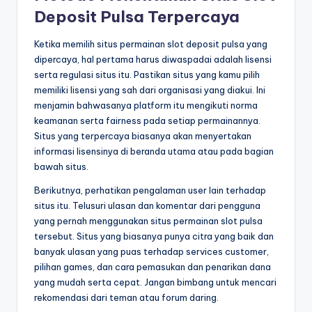
Deposit Pulsa Terpercaya
Ketika memilih situs permainan slot deposit pulsa yang
dipercaya, hal pertama harus diwaspadai adalah lisensi
serta regulasi situs itu. Pastikan situs yang kamu pilih
memiliki lisensi yang sah dari organisasi yang diakui. Ini
menjamin bahwasanya platform itu mengikuti norma
keamanan serta fairness pada setiap permainannya.
Situs yang terpercaya biasanya akan menyertakan
informasi lisensinya di beranda utama atau pada bagian
bawah situs.
Berikutnya, perhatikan pengalaman user lain terhadap
situs itu. Telusuri ulasan dan komentar dari pengguna
yang pernah menggunakan situs permainan slot pulsa
tersebut. Situs yang biasanya punya citra yang baik dan
banyak ulasan yang puas terhadap services customer,
pilihan games, dan cara pemasukan dan penarikan dana
yang mudah serta cepat. Jangan bimbang untuk mencari
rekomendasi dari teman atau forum daring.