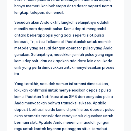
hanya memerlukan beberapa data dasar seperti nama
lengkap, telepon, dan email.
Sesudah akun Anda aktif, langkah selanjutnya adalah
memilih cara deposit pulsa. Kamu dapat mengambil
antara beberapa opsi yang ada, seperti slot pulsa
Indosat, Tri, atau Telkomsel. Pastikanlah untuk memilih
metode yang sesuai dengan operator pulsa yang Anda
gunakan. Selanjutnya, masukkan jumlah pulsa yang ingin
kamu deposit, dan cek apakah ada data lain atau kode
unik yang perlu dimasukkan untuk menyelesaikan proses
itu.
Yang terakhir, sesudah semua informasi dimasukkan,
lakukan konfirmasi untuk menyelesaikan deposit pulsa
kamu. Pastikan Notifikasi atau SMS dari penyedia pulsa
Anda menyatakan bahwa transaksi sukses. Apabila
deposit berhasil, saldo kamu di profil situs deposit pulsa
akan otomatis terusik dan ready untuk digunakan untuk
bermain slot. Apabila Anda menemui masalah, jangan
ragu untuk kontak layanan pelanggan situs tersebut