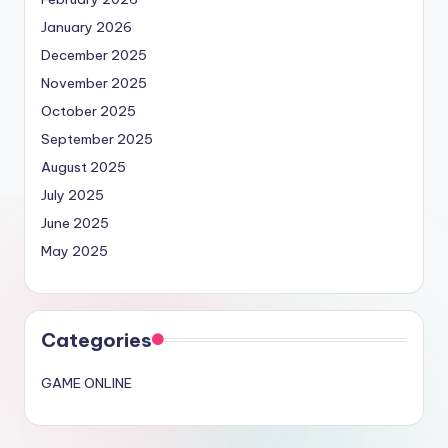
January 2026
December 2025
November 2025
October 2025
September 2025
August 2025
July 2025
June 2025
May 2025
Categories
GAME ONLINE