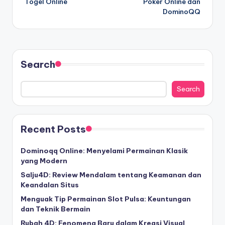
Togel Online
Poker Online dan
DominoQQ
Search
Search
Recent Posts
Dominoqq Online: Menyelami Permainan Klasik
yang Modern
Salju4D: Review Mendalam tentang Keamanan dan
Keandalan Situs
Menguak Tip Permainan Slot Pulsa: Keuntungan
dan Teknik Bermain
Rubah 4D: Fenomena Baru dalam Kreasi Visual