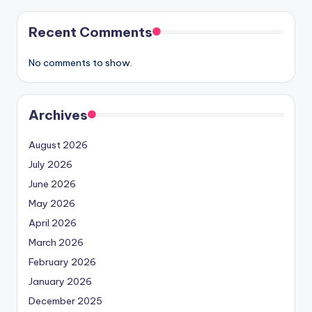
Recent Comments
No comments to show.
Archives
August 2026
July 2026
June 2026
May 2026
April 2026
March 2026
February 2026
January 2026
December 2025