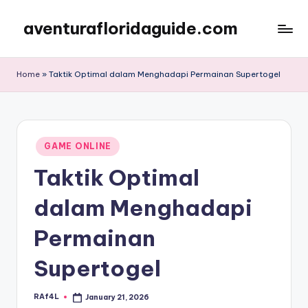
aventurafloridaguide.com
Skip
to
content
Home
»
Taktik Optimal dalam Menghadapi Permainan Supertogel
Posted
GAME ONLINE
in
Taktik Optimal
dalam Menghadapi
Permainan
Supertogel
RAf4L
January 21, 2026
Posted