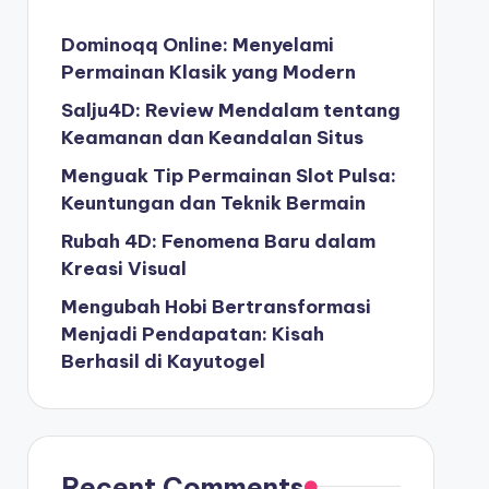
Dominoqq Online: Menyelami
Permainan Klasik yang Modern
Salju4D: Review Mendalam tentang
Keamanan dan Keandalan Situs
Menguak Tip Permainan Slot Pulsa:
Keuntungan dan Teknik Bermain
Rubah 4D: Fenomena Baru dalam
Kreasi Visual
Mengubah Hobi Bertransformasi
Menjadi Pendapatan: Kisah
Berhasil di Kayutogel
Recent Comments