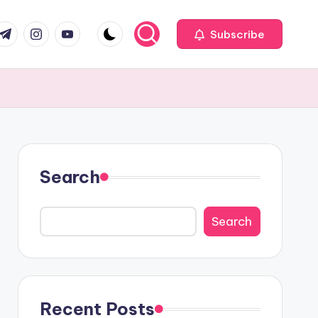
com
r.com
.me
instagram.com
youtube.com
Subscribe
Search
Search
Recent Posts