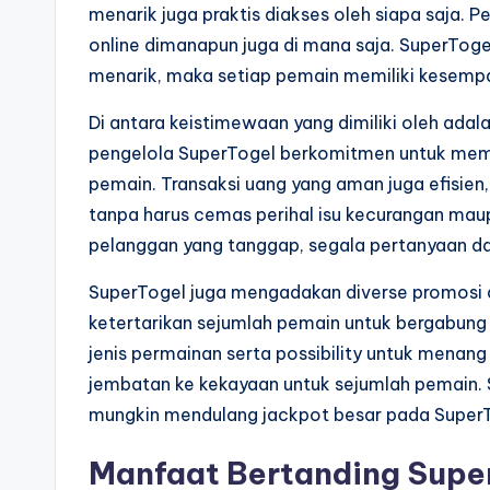
menarik juga praktis diakses oleh siapa saja.
online dimanapun juga di mana saja. SuperTog
menarik, maka setiap pemain memiliki kesemp
Di antara keistimewaan yang dimiliki oleh adal
pengelola SuperTogel berkomitmen untuk mem
pemain. Transaksi uang yang aman juga efisien
tanpa harus cemas perihal isu kecurangan mau
pelanggan yang tanggap, segala pertanyaan dan
SuperTogel juga mengadakan diverse promosi d
ketertarikan sejumlah pemain untuk bergabung
jenis permainan serta possibility untuk menan
jembatan ke kekayaan untuk sejumlah pemain. S
mungkin mendulang jackpot besar pada SuperT
Manfaat Bertanding Supe