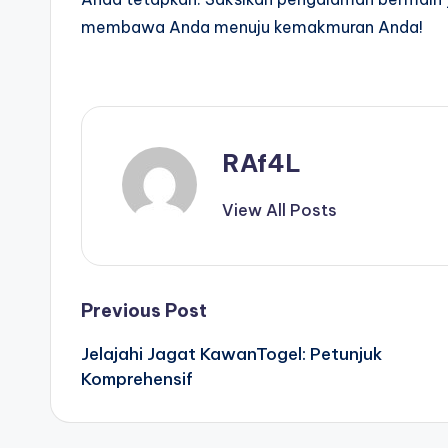
membawa Anda menuju kemakmuran Anda!
RAf4L
View All Posts
Post
Previous Post
Jelajahi Jagat KawanTogel: Petunjuk
navigation
Komprehensif