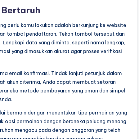
 Bertaruh
ang perlu kamu lakukan adalah berkunjung ke website
an tombol pendaftaran. Tekan tombol tersebut dan
. Lengkapi data yang diminta, seperti nama lengkap,
masi yang dimasukkan akurat agar proses verifikasi
ma email konfirmasi. Tindak lanjuti petunjuk dalam
elah akun diterima, Anda dapat membuat setoran
beraneka metode pembayaran yang aman dan simpel,
Anda.
ulai bermain dengan menentukan tipe permainan yang
ak opsi permainan dengan beraneka peluang menang
 taruhan mengacu pada dengan anggaran yang telah
 yang menggembirakan dan semoga sukses