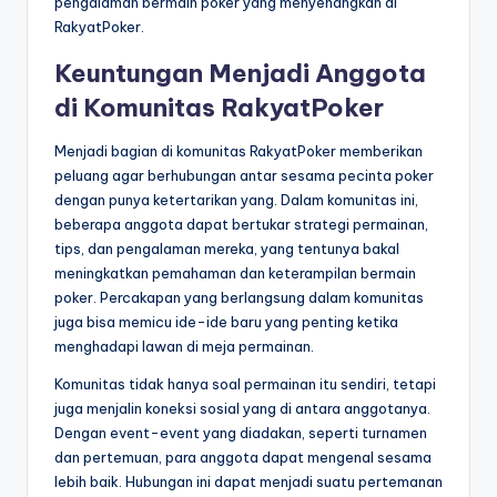
pengalaman bermain poker yang menyenangkan di
RakyatPoker.
Keuntungan Menjadi Anggota
di Komunitas RakyatPoker
Menjadi bagian di komunitas RakyatPoker memberikan
peluang agar berhubungan antar sesama pecinta poker
dengan punya ketertarikan yang. Dalam komunitas ini,
beberapa anggota dapat bertukar strategi permainan,
tips, dan pengalaman mereka, yang tentunya bakal
meningkatkan pemahaman dan keterampilan bermain
poker. Percakapan yang berlangsung dalam komunitas
juga bisa memicu ide-ide baru yang penting ketika
menghadapi lawan di meja permainan.
Komunitas tidak hanya soal permainan itu sendiri, tetapi
juga menjalin koneksi sosial yang di antara anggotanya.
Dengan event-event yang diadakan, seperti turnamen
dan pertemuan, para anggota dapat mengenal sesama
lebih baik. Hubungan ini dapat menjadi suatu pertemanan