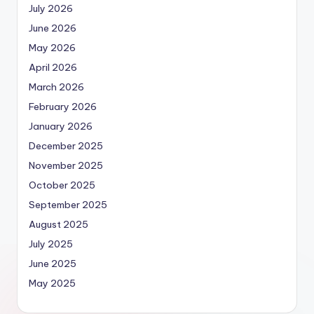
July 2026
June 2026
May 2026
April 2026
March 2026
February 2026
January 2026
December 2025
November 2025
October 2025
September 2025
August 2025
July 2025
June 2025
May 2025