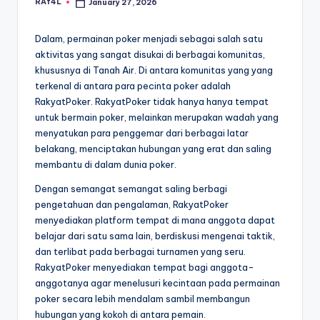
RAf4L
January 27, 2026
Posted
by
Dalam, permainan poker menjadi sebagai salah satu
aktivitas yang sangat disukai di berbagai komunitas,
khususnya di Tanah Air. Di antara komunitas yang yang
terkenal di antara para pecinta poker adalah
RakyatPoker. RakyatPoker tidak hanya hanya tempat
untuk bermain poker, melainkan merupakan wadah yang
menyatukan para penggemar dari berbagai latar
belakang, menciptakan hubungan yang erat dan saling
membantu di dalam dunia poker.
Dengan semangat semangat saling berbagi
pengetahuan dan pengalaman, RakyatPoker
menyediakan platform tempat di mana anggota dapat
belajar dari satu sama lain, berdiskusi mengenai taktik,
dan terlibat pada berbagai turnamen yang seru.
RakyatPoker menyediakan tempat bagi anggota-
anggotanya agar menelusuri kecintaan pada permainan
poker secara lebih mendalam sambil membangun
hubungan yang kokoh di antara pemain.