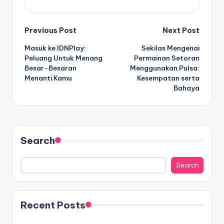
Post
Previous Post
Next Post
Masuk ke IDNPlay:
Sekilas Mengenai
navigation
Peluang Untuk Menang
Permainan Setoran
Besar-Besaran
Menggunakan Pulsa:
Menanti Kamu
Kesempatan serta
Bahaya
Search
Search
Recent Posts