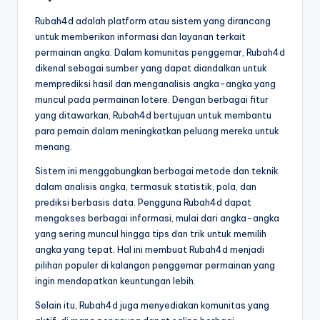
Rubah4d adalah platform atau sistem yang dirancang
untuk memberikan informasi dan layanan terkait
permainan angka. Dalam komunitas penggemar, Rubah4d
dikenal sebagai sumber yang dapat diandalkan untuk
memprediksi hasil dan menganalisis angka-angka yang
muncul pada permainan lotere. Dengan berbagai fitur
yang ditawarkan, Rubah4d bertujuan untuk membantu
para pemain dalam meningkatkan peluang mereka untuk
menang.
Sistem ini menggabungkan berbagai metode dan teknik
dalam analisis angka, termasuk statistik, pola, dan
prediksi berbasis data. Pengguna Rubah4d dapat
mengakses berbagai informasi, mulai dari angka-angka
yang sering muncul hingga tips dan trik untuk memilih
angka yang tepat. Hal ini membuat Rubah4d menjadi
pilihan populer di kalangan penggemar permainan yang
ingin mendapatkan keuntungan lebih.
Selain itu, Rubah4d juga menyediakan komunitas yang