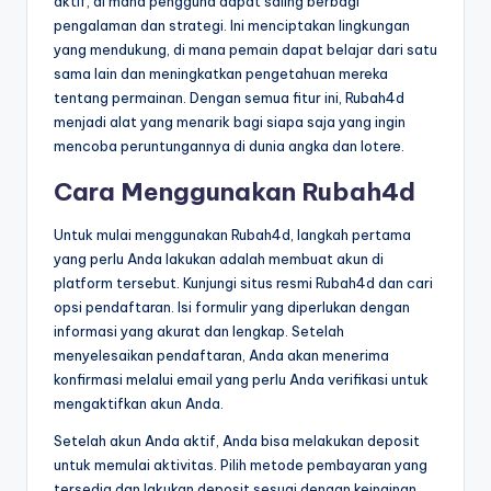
aktif, di mana pengguna dapat saling berbagi
pengalaman dan strategi. Ini menciptakan lingkungan
yang mendukung, di mana pemain dapat belajar dari satu
sama lain dan meningkatkan pengetahuan mereka
tentang permainan. Dengan semua fitur ini, Rubah4d
menjadi alat yang menarik bagi siapa saja yang ingin
mencoba peruntungannya di dunia angka dan lotere.
Cara Menggunakan Rubah4d
Untuk mulai menggunakan Rubah4d, langkah pertama
yang perlu Anda lakukan adalah membuat akun di
platform tersebut. Kunjungi situs resmi Rubah4d dan cari
opsi pendaftaran. Isi formulir yang diperlukan dengan
informasi yang akurat dan lengkap. Setelah
menyelesaikan pendaftaran, Anda akan menerima
konfirmasi melalui email yang perlu Anda verifikasi untuk
mengaktifkan akun Anda.
Setelah akun Anda aktif, Anda bisa melakukan deposit
untuk memulai aktivitas. Pilih metode pembayaran yang
tersedia dan lakukan deposit sesuai dengan keinginan