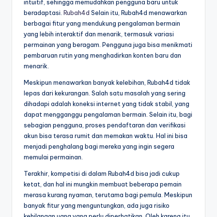
intuitif, sehingga memudahkan pengguna baru untuk
beradaptasi.
Rubah4d
Selain itu, Rubah4d menawarkan
berbagai fitur yang mendukung pengalaman bermain
yang lebih interaktif dan menarik, termasuk variasi
permainan yang beragam. Pengguna juga bisa menikmati
pembaruan rutin yang menghadirkan konten baru dan
menarik.
Meskipun menawarkan banyak kelebihan, Rubah4d tidak
lepas dari kekurangan. Salah satu masalah yang sering
dihadapi adalah koneksi internet yang tidak stabil, yang
dapat mengganggu pengalaman bermain. Selain itu, bagi
sebagian pengguna, proses pendaftaran dan verifikasi
akun bisa terasa rumit dan memakan waktu. Hal ini bisa
menjadi penghalang bagi mereka yang ingin segera
memulai permainan.
Terakhir, kompetisi di dalam Rubah4d bisa jadi cukup
ketat, dan hal ini mungkin membuat beberapa pemain
merasa kurang nyaman, terutama bagi pemula. Meskipun
banyak fitur yang menguntungkan, ada juga risiko
kehilangan uang yang perlu diperhatikan. Oleh karena itu,