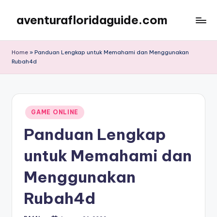
aventurafloridaguide.com
Skip
to
content
Home
»
Panduan Lengkap untuk Memahami dan Menggunakan
Rubah4d
Posted
GAME ONLINE
in
Panduan Lengkap
untuk Memahami dan
Menggunakan
Rubah4d