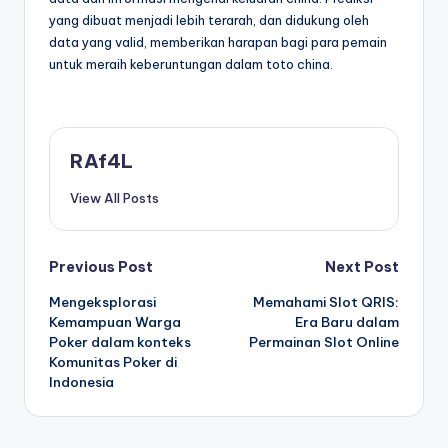
yang dibuat menjadi lebih terarah, dan didukung oleh
data yang valid, memberikan harapan bagi para pemain
untuk meraih keberuntungan dalam toto china.
RAf4L
View All Posts
Post
Previous Post
Next Post
Mengeksplorasi
Memahami Slot QRIS:
navigation
Kemampuan Warga
Era Baru dalam
Poker dalam konteks
Permainan Slot Online
Komunitas Poker di
Indonesia