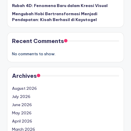
Rubah 4D: Fenomena Baru dalam Kreasi Visual
Mengubah Hobi Bertransformasi Menjadi
Pendapatan: Kisah Berhasil di Kayutogel
Recent Comments
No comments to show.
Archives
August 2026
July 2026
June 2026
May 2026
April 2026
March 2026