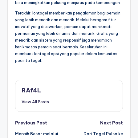
bisa meningkatkan peluang menjurus pada kemenangan.
Terakhir, Iontogel memberikan pengalaman bagi pemain
yang lebih menarik dan menarik. Melalui beragam fitur
inovatif yang ditawarkan, pemain dapat menikmati
permainan yang lebih dinamis dan menarik. Grafis yang
menarik dan sistem yang responsif juga menambah
kenikmatan pemain saat bermain. Keseluruhan ini
membuat Iontogel opsi yang populer dalam komunitas
pecinta togel.
RAf4L
View All Posts
Post
Previous Post
Next Post
Meraih Besar melalui
Dari Togel Pulsa ke
navigation