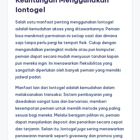
Keuntungan Menggunakan
Iontogel
Salah satu manfaat penting menggunakan Iontogel
adalah kemudahan akses yang ditawarkannya. Pemain
bisa menikmati permainan ini setiap saat dan dimana
saja tanpa perlu pergi ke tempat fisik. Cukup dengan
mengandalkan perangkat mobile atau pun komputer,
pemain dapat secara mudah menyusun taruhan kapan
pun mereka ingin. Ini menawarkan fleksibilitas yang
sangatlah diperlukan oleh banyak pemain yang memiliki
jadwal padat.
Manfaat lain dari Iontogel adalah kemudahan dalam
melaksanakan transaksi. Sistem pembayaran yang
disediakan sangat luas dan bervariasi, memberi
kesempatan pemain untuk memilih metode yang paling
sesuai bagi mereka. Melalui beragam pilihan ini, pemain
dapat menjalankan deposit dan penarikan secara cepat
dan terjamin. Selain itu, Iontogel juga sering menawarkan
penawaran menarik seperti giveaway dan promosi yang