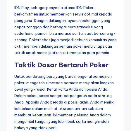
IDN Play, sebagai penyedia utama IDN Poker,
berkomitmen untuk memberikan servis optimal kepada
pengguna. Dengan dukungan layanan pelanggan yang
cepat tanggap dan berbagai cara transaksi yang
sederhana, pemain bisa merasa santai saat bersenang-
senang. Pokerhebat juga menjadi sebuah komunitas yang
aktif memberi dukungan pemain poker melalui tips dan
taktik untuk meningkatkan keterampilan para pemain.
Taktik Dasar Bertaruh Poker
Untuk pendatang baru yang baru mengenal permainan
poker, mengetahui metode bermain merupakan langkah
awal yang krusial. Kenali kartu Anda dan posisi Anda.
Dalam poker, posisi sangat berpengaruh pada strategi
Anda. Apabila Anda berada di posisi akhir, Anda memiliki
kelebihan dalam melihat aksi pemain lain sebelum
membuat keputusan. Ini memberi peluang Anda dalam
mengambil tangan yang lebih baik serta menghindari
bahaya yang tidak perlu.