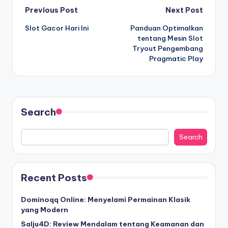
Post
Previous Post
Next Post
Slot Gacor Hari Ini
Panduan Optimalkan
navigation
tentang Mesin Slot
Tryout Pengembang
Pragmatic Play
Search
Search
Recent Posts
Dominoqq Online: Menyelami Permainan Klasik
yang Modern
Salju4D: Review Mendalam tentang Keamanan dan