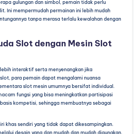
rapa gulungan dan simbol, pemain tidak perlu
lit. Ini mempermudah permainan ini lebih mudah
ntungannya tanpa merasa terlalu kewalahan dengan
uda Slot dengan Mesin Slot
ebih interaktif serta menyenangkan jika
a slot, para pemain dapat mengalami nuansa
mentara slot mesin umumnya bersifat individual.
acam fungsi yang bisa meningkatkan partisipasi
rbasis kompetisi, sehingga membuatnya sebagai
i ciri khas sendiri yang tidak dapat dikesampingkan.
melalui desain yang dan mudah dan mudah digunakan.