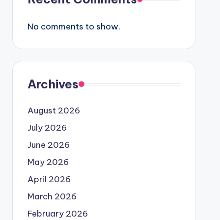
No comments to show.
Archives
August 2026
July 2026
June 2026
May 2026
April 2026
March 2026
February 2026