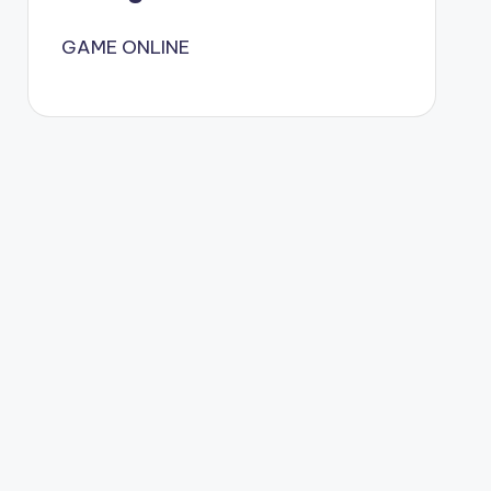
GAME ONLINE