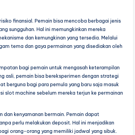
siko finansial. Pemain bisa mencoba berbagai jenis
ang sungguhan. Hal ini memungkinkan mereka
ekanisme dan kemungkinan yang tersedia. Melalui
ragam tema dan gaya permainan yang disediakan oleh
empatan bagi pemain untuk mengasah keterampilan
g asli, pemain bisa bereksperimen dengan strategi
at berguna bagi para pemula yang baru saja masuk
fungsi slot machine sebelum mereka terjun ke permainan
han dan kenyamanan bermain. Pemain dapat
npa perlu melakukan deposit. Hal ini menjadikan
bagi orang-orang yang memiliki jadwal yang sibuk.