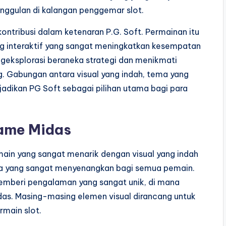
unggulan di kalangan penggemar slot.
kontribusi dalam ketenaran P.G. Soft. Permainan itu
yang interaktif yang sangat meningkatkan kesempatan
geksplorasi beraneka strategi dan menikmati
 Gabungan antara visual yang indah, tema yang
adikan PG Soft sebagai pilihan utama bagi para
Game Midas
ain yang sangat menarik dengan visual yang indah
na yang sangat menyenangkan bagi semua pemain.
memberi pengalaman yang sangat unik, di mana
as. Masing-masing elemen visual dirancang untuk
main slot.