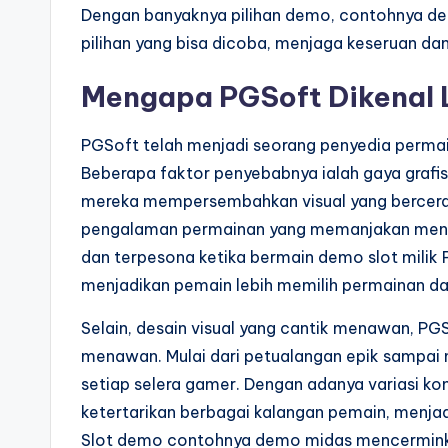
Dengan banyaknya pilihan demo, contohnya de
pilihan yang bisa dicoba, menjaga keseruan da
Mengapa PGSoft Dikenal 
PGSoft telah menjadi seorang penyedia permaina
Beberapa faktor penyebabnya ialah gaya grafis
mereka mempersembahkan visual yang bercerah
pengalaman permainan yang memanjakan men
dan terpesona ketika bermain demo slot milik P
menjadikan pemain lebih memilih permainan dar
Selain, desain visual yang cantik menawan,
menawan. Mulai dari petualangan epik sampai n
setiap selera gamer. Dengan adanya variasi ko
ketertarikan berbagai kalangan pemain, menjad
Slot demo contohnya demo midas mencerminkan 