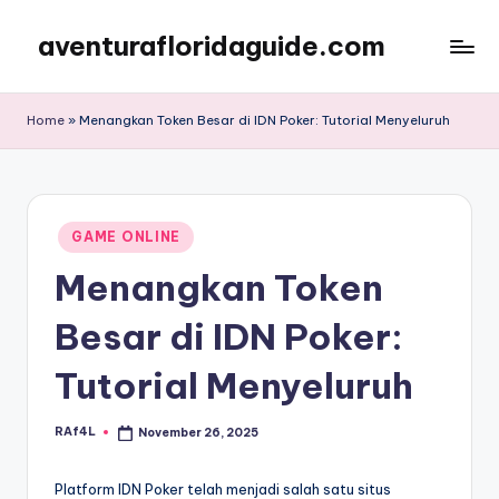
aventurafloridaguide.com
Skip
to
content
Home
»
Menangkan Token Besar di IDN Poker: Tutorial Menyeluruh
Posted
GAME ONLINE
in
Menangkan Token
Besar di IDN Poker:
Tutorial Menyeluruh
RAf4L
November 26, 2025
Posted
by
Platform IDN Poker telah menjadi salah satu situs