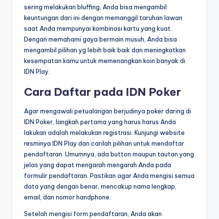
sering melakukan bluffing, Anda bisa mengambil
keuntungan dari ini dengan memanggil taruhan lawan
saat Anda mempunyai kombinasi kartu yang kuat.
Dengan memahami gaya bermain musuh, Anda bisa
mengambil pilihan yg lebih baik baik dan meningkatkan
kesempatan kamu untuk memenangkan koin banyak di
IDN Play.
Cara Daftar pada IDN Poker
Agar mengawali petualangan berjudinya poker daring di
IDN Poker, langkah pertama yang harus harus Anda
lakukan adalah melakukan registrasi. Kunjungi website
resminya IDN Play dan carilah pilihan untuk mendaftar
pendaftaran. Umumnya, ada button maupun tautan yang
jelas yang dapat mengarah mengarah Anda pada
formulir pendaftaran. Pastikan agar Anda mengisi semua
data yang dengan benar, mencakup nama lengkap,
email, dan nomor handphone.
Setelah mengisi form pendaftaran, Anda akan