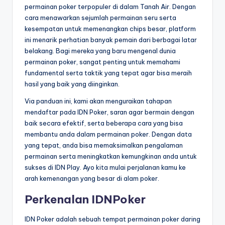
permainan poker terpopuler di dalam Tanah Air. Dengan
cara menawarkan sejumlah permainan seru serta
kesempatan untuk memenangkan chips besar, platform
ini menarik perhatian banyak pemain dari berbagai latar
belakang. Bagi mereka yang baru mengenal dunia
permainan poker, sangat penting untuk memahami
fundamental serta taktik yang tepat agar bisa meraih
hasil yang baik yang diinginkan.
Via panduan ini, kami akan menguraikan tahapan
mendaftar pada IDN Poker, saran agar bermain dengan
baik secara efektif, serta beberapa cara yang bisa
membantu anda dalam permainan poker. Dengan data
yang tepat, anda bisa memaksimalkan pengalaman
permainan serta meningkatkan kemungkinan anda untuk
sukses di IDN Play. Ayo kita mulai perjalanan kamu ke
arah kemenangan yang besar di alam poker.
Perkenalan IDNPoker
IDN Poker adalah sebuah tempat permainan poker daring