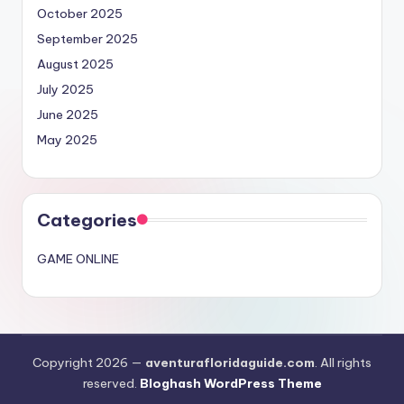
October 2025
September 2025
August 2025
July 2025
June 2025
May 2025
Categories
GAME ONLINE
Copyright 2026 —
aventurafloridaguide.com
. All rights
reserved.
Bloghash WordPress Theme