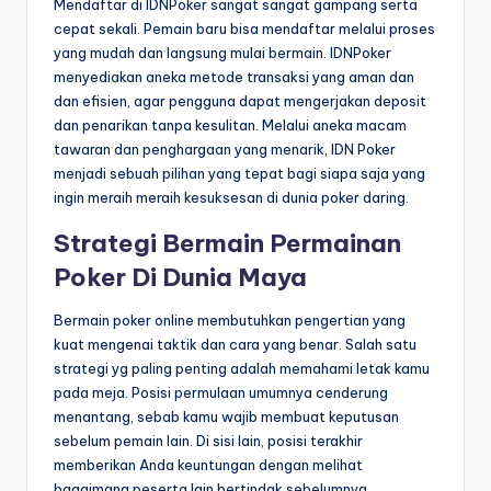
Mendaftar di IDNPoker sangat sangat gampang serta
cepat sekali. Pemain baru bisa mendaftar melalui proses
yang mudah dan langsung mulai bermain. IDNPoker
menyediakan aneka metode transaksi yang aman dan
dan efisien, agar pengguna dapat mengerjakan deposit
dan penarikan tanpa kesulitan. Melalui aneka macam
tawaran dan penghargaan yang menarik, IDN Poker
menjadi sebuah pilihan yang tepat bagi siapa saja yang
ingin meraih meraih kesuksesan di dunia poker daring.
Strategi Bermain Permainan
Poker Di Dunia Maya
Bermain poker online membutuhkan pengertian yang
kuat mengenai taktik dan cara yang benar. Salah satu
strategi yg paling penting adalah memahami letak kamu
pada meja. Posisi permulaan umumnya cenderung
menantang, sebab kamu wajib membuat keputusan
sebelum pemain lain. Di sisi lain, posisi terakhir
memberikan Anda keuntungan dengan melihat
bagaimana peserta lain bertindak sebelumnya