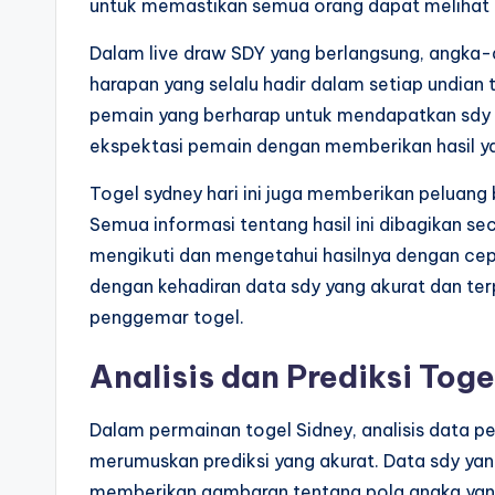
untuk memastikan semua orang dapat melihat h
Dalam live draw SDY yang berlangsung, angka
harapan yang selalu hadir dalam setiap undian t
pemain yang berharap untuk mendapatkan sdy 
ekspektasi pemain dengan memberikan hasil ya
Togel sydney hari ini juga memberikan peluan
Semua informasi tentang hasil ini dibagikan se
mengikuti dan mengetahui hasilnya dengan ce
dengan kehadiran data sdy yang akurat dan te
penggemar togel.
Analisis dan Prediksi Toge
Dalam permainan togel Sidney, analisis data p
merumuskan prediksi yang akurat. Data sdy yang
memberikan gambaran tentang pola angka ya