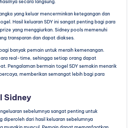
asilnya secara langsung.
-angka yang keluar mencerminkan ketegangan dan
ogel. Hasil keluaran SDY ini sangat penting bagi para
prize yang menggiurkan. Sidney pools memenuhi
ng transparan dan dapat diakses.
g bagi banyak pemain untuk meraih kemenangan.
cara real-time, sehingga setiap orang dapat
pat. Pengalaman bermain togel SDY semakin menarik
rpercaya, memberikan semangat lebih bagi para
l Sidney
engeluaran sebelumnya sangat penting untuk
 diperoleh dari hasil keluaran sebelumnya
ng mungkin muncul. Pemain dapat memanfaatkan