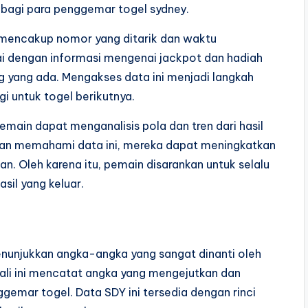
bagi para penggemar togel sydney.
i, mencakup nomor yang ditarik dan waktu
tai dengan informasi mengenai jackpot dan hadiah
g yang ada. Mengakses data ini menjadi langkah
i untuk togel berikutnya.
ain dapat menganalisis pola dan tren dari hasil
an memahami data ini, mereka dapat meningkatkan
 Oleh karena itu, pemain disarankan untuk selalu
sil yang keluar.
 menunjukkan angka-angka yang sangat dinanti oleh
ali ini mencatat angka yang mengejutkan dan
gemar togel. Data SDY ini tersedia dengan rinci