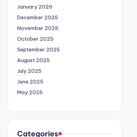
January 2026
December 2025
November 2025
October 2025
September 2025
August 2025
July 2025
June 2025
May 2025
Categories