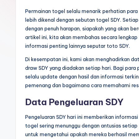
Permainan togel selalu menarik perhatian par
lebih dikenal dengan sebutan togel SDY. Setiap 
dengan penuh harapan, siapakah yang akan b
artikel ini, kita akan membahas secara lengkap
informasi penting lainnya seputar toto SDY.
Di kesempatan ini, kami akan menghadirkan dat
draw SDY yang diadakan setiap hari. Bagi para 
selalu update dengan hasil dan informasi terkin
pemenang dan bagaimana cara memahami resu
Data Pengeluaran SDY
Pengeluaran SDY hari ini memberikan informasi 
togel sering menunggu dengan antusias setiap
untuk mengetahui apakah mereka berhasil mem