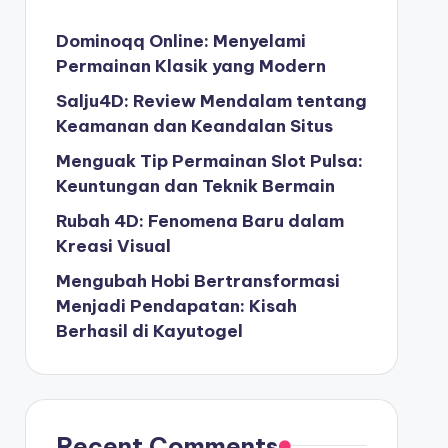
Dominoqq Online: Menyelami
Permainan Klasik yang Modern
Salju4D: Review Mendalam tentang
Keamanan dan Keandalan Situs
Menguak Tip Permainan Slot Pulsa:
Keuntungan dan Teknik Bermain
Rubah 4D: Fenomena Baru dalam
Kreasi Visual
Mengubah Hobi Bertransformasi
Menjadi Pendapatan: Kisah
Berhasil di Kayutogel
Recent Comments