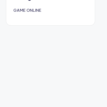
GAME ONLINE