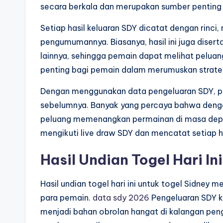
secara berkala dan merupakan sumber penting 
Setiap hasil keluaran SDY dicatat dengan rinc
pengumumannya. Biasanya, hasil ini juga diser
lainnya, sehingga pemain dapat melihat peluan
penting bagi pemain dalam merumuskan strateg
Dengan menggunakan data pengeluaran SDY, pem
sebelumnya. Banyak yang percaya bahwa deng
peluang memenangkan permainan di masa depan.
mengikuti live draw SDY dan mencatat setiap ha
Hasil Undian Togel Hari Ini
Hasil undian togel hari ini untuk togel Sidney
para pemain.
data sdy 2026
Pengeluaran SDY k
menjadi bahan obrolan hangat di kalangan peng