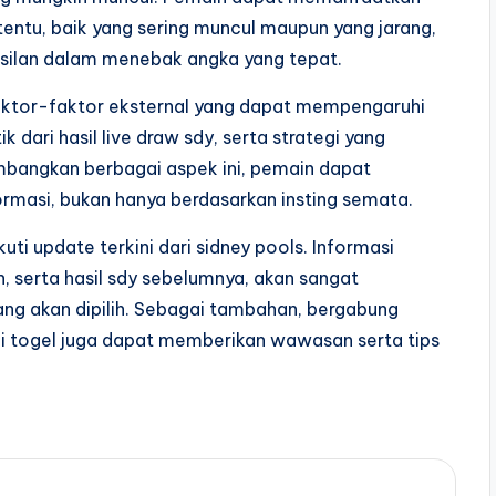
rtentu, baik yang sering muncul maupun yang jarang,
silan dalam menebak angka yang tepat.
faktor-faktor eksternal yang dapat mempengaruhi
ik dari hasil live draw sdy, serta strategi yang
mbangkan berbagai aspek ini, pemain dapat
ormasi, bukan hanya berdasarkan insting semata.
uti update terkini dari sidney pools. Informasi
, serta hasil sdy sebelumnya, akan sangat
 akan dipilih. Sebagai tambahan, bergabung
i togel juga dapat memberikan wawasan serta tips