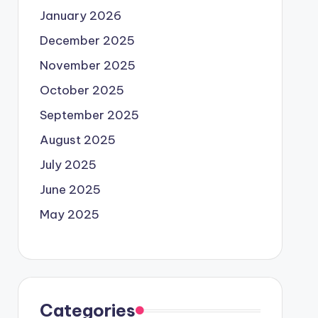
January 2026
December 2025
November 2025
October 2025
September 2025
August 2025
July 2025
June 2025
May 2025
Categories