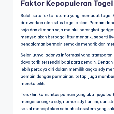
Faktor Kepopuleran Togel
Salah satu faktor utama yang membuat togel 
ditawarkan oleh situs togel online. Pemain d
saja dan di mana saja melalui perangkat gadget
menyediakan berbagai fitur menarik, seperti l
pengalaman bermain semakin menarik dan men
Selanjutnya, adanya informasi yang transparan
daya tarik tersendiri bagi para pemain. Dengan
lebih percaya diri dalam memilih angka sdy mere
pemain dengan permainan, tetapi juga memberi
mereka pilih.
Terakhir, komunitas pemain yang aktif juga ber
mengenai angka sdy, nomor sdy hari ini, dan st
sosial menciptakan sebuah ekosistem yang sal