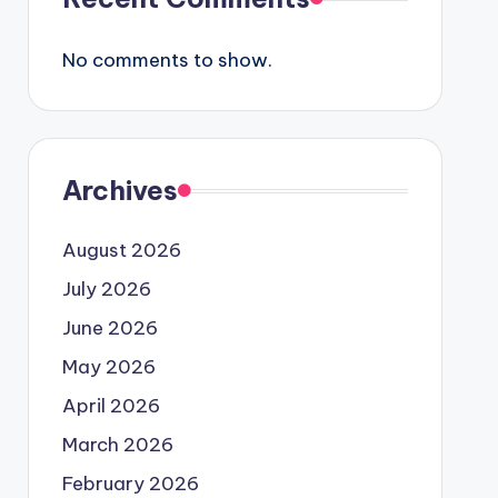
No comments to show.
Archives
August 2026
July 2026
June 2026
May 2026
April 2026
March 2026
February 2026