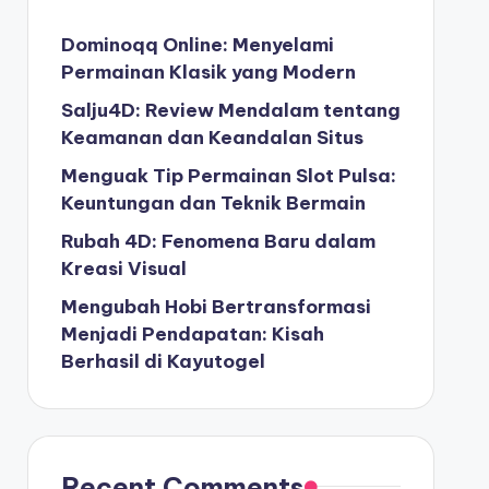
Dominoqq Online: Menyelami
Permainan Klasik yang Modern
Salju4D: Review Mendalam tentang
Keamanan dan Keandalan Situs
Menguak Tip Permainan Slot Pulsa:
Keuntungan dan Teknik Bermain
Rubah 4D: Fenomena Baru dalam
Kreasi Visual
Mengubah Hobi Bertransformasi
Menjadi Pendapatan: Kisah
Berhasil di Kayutogel
Recent Comments