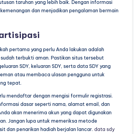
san taruhan yang lebih baik. Dengan informasi
g kemenangan dan menjadikan pengalaman bermain
rtisipasi
kah pertama yang perlu Anda lakukan adalah
 sudah terbukti aman. Pastikan situs tersebut
eluaran SDY, keluaran SDY, serta data SDY yang
i teman atau membaca ulasan pengguna untuk
ng tepat.
lu mendaftar dengan mengisi formulir registrasi.
formasi dasar seperti nama, alamat email, dan
 Anda akan menerima akun yang dapat digunakan
nan. Jangan lupa untuk memeriksa metode
t dan penarikan hadiah berjalan lancar.
data sdy