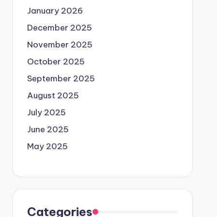
January 2026
December 2025
November 2025
October 2025
September 2025
August 2025
July 2025
June 2025
May 2025
Categories