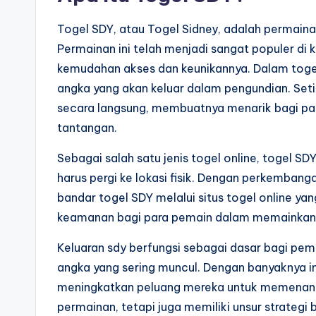
Togel SDY, atau Togel Sidney, adalah permainan
Permainan ini telah menjadi sangat populer di 
kemudahan akses dan keunikannya. Dalam toge
angka yang akan keluar dalam pengundian. Set
secara langsung, membuatnya menarik bagi par
tantangan.
Sebagai salah satu jenis togel online, togel 
harus pergi ke lokasi fisik. Dengan perkembang
bandar togel SDY melalui situs togel online y
keamanan bagi para pemain dalam memainkan t
Keluaran sdy berfungsi sebagai dasar bagi pe
angka yang sering muncul. Dengan banyaknya in
meningkatkan peluang mereka untuk memenangk
permainan, tetapi juga memiliki unsur strategi 