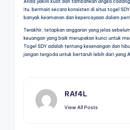
Anda yakini kuat dan tambahkan angka cadang
itu, bermain secara konsisten di situs togel S
banyak keamanan dan kepercayaan dalam per
Terakhir, tetapkan anggaran yang jelas sebelu
keuangan yang baik merupakan kunci untuk men
Togel SDY adalah tentang kesenangan dan hibu
jangan tergoda untuk bertaruh lebih dari yan
RAf4L
View All Posts