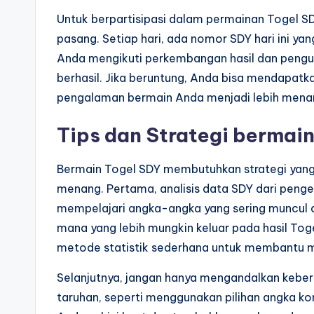
Untuk berpartisipasi dalam permainan Togel SD
pasang. Setiap hari, ada nomor SDY hari ini ya
Anda mengikuti perkembangan hasil dan peng
berhasil. Jika beruntung, Anda bisa mendapatka
pengalaman bermain Anda menjadi lebih menar
Tips dan Strategi bermai
Bermain Togel SDY membutuhkan strategi yang
menang. Pertama, analisis data SDY dari peng
mempelajari angka-angka yang sering muncul 
mana yang lebih mungkin keluar pada hasil Tog
metode statistik sederhana untuk membantu 
Selanjutnya, jangan hanya mengandalkan kebe
taruhan, seperti menggunakan pilihan angka ko