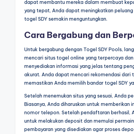
dapat membantu mereka dalam membuat keputu
yang tepat, Anda dapat meningkatkan peluan
togel SDY semakin menguntungkan.
Cara Bergabung dan Berpa
Untuk bergabung dengan Togel SDY Pools, lang
mencari situs togel online yang terpercaya dan
menyediakan informasi yang jelas tentang peng
akurat. Anda dapat mencari rekomendasi dar
memastikan Anda memilih bandar togel SDY ya
Setelah menemukan situs yang sesuai, Anda per
Biasanya, Anda diharuskan untuk memberikan in
nomor telepon. Setelah pendaftaran berhasil,
untuk melakukan deposit dan memulai permai
pembayaran yang disediakan agar proses deposi