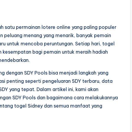
h satu permainan lotere online yang paling populer
dan peluang menang yang menarik, banyak pemain
baru untuk mencoba peruntungan. Setiap hari, togel
kesempatan bagi pemain untuk meraih hadiah
mendebarkan.
ung dengan SDY Pools bisa menjadi langkah yang
i penting seperti pengeluaran SDY terbaru, data
DY yang tepat. Dalam artikel ini, kami akan
gan SDY Pools dan bagaimana cara melakukannya
tentang togel Sidney dan semua manfaat yang