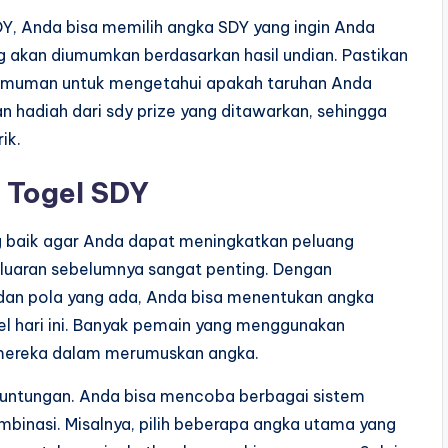
Y, Anda bisa memilih angka SDY yang ingin Anda
ng akan diumumkan berdasarkan hasil undian. Pastikan
umuman untuk mengetahui apakah taruhan Anda
n hadiah dari sdy prize yang ditawarkan, sehingga
ik.
n Togel SDY
 baik agar Anda dapat meningkatkan peluang
eluaran sebelumnya sangat penting. Dengan
dan pola yang ada, Anda bisa menentukan angka
el hari ini. Banyak pemain yang menggunakan
mereka dalam merumuskan angka.
runtungan. Anda bisa mencoba berbagai sistem
mbinasi. Misalnya, pilih beberapa angka utama yang