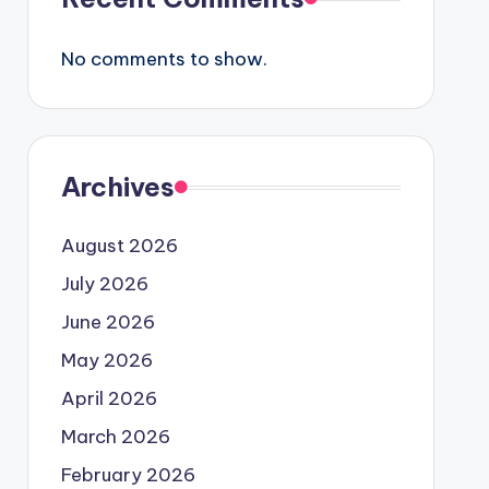
No comments to show.
Archives
August 2026
July 2026
June 2026
May 2026
April 2026
March 2026
February 2026