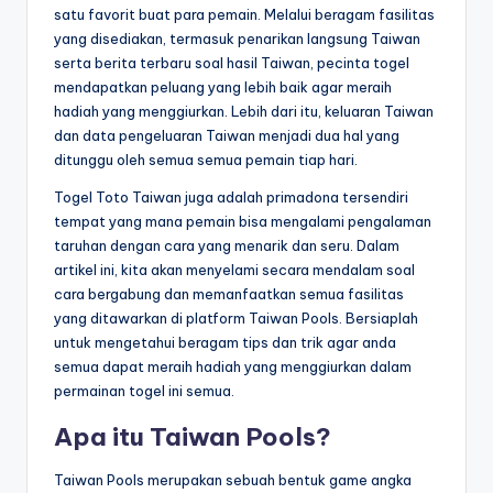
satu favorit buat para pemain. Melalui beragam fasilitas
yang disediakan, termasuk penarikan langsung Taiwan
serta berita terbaru soal hasil Taiwan, pecinta togel
mendapatkan peluang yang lebih baik agar meraih
hadiah yang menggiurkan. Lebih dari itu, keluaran Taiwan
dan data pengeluaran Taiwan menjadi dua hal yang
ditunggu oleh semua semua pemain tiap hari.
Togel Toto Taiwan juga adalah primadona tersendiri
tempat yang mana pemain bisa mengalami pengalaman
taruhan dengan cara yang menarik dan seru. Dalam
artikel ini, kita akan menyelami secara mendalam soal
cara bergabung dan memanfaatkan semua fasilitas
yang ditawarkan di platform Taiwan Pools. Bersiaplah
untuk mengetahui beragam tips dan trik agar anda
semua dapat meraih hadiah yang menggiurkan dalam
permainan togel ini semua.
Apa itu Taiwan Pools?
Taiwan Pools merupakan sebuah bentuk game angka