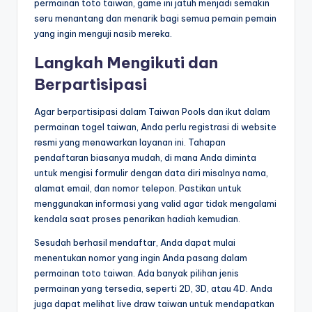
permainan toto taiwan, game ini jatuh menjadi semakin
seru menantang dan menarik bagi semua pemain pemain
yang ingin menguji nasib mereka.
Langkah Mengikuti dan
Berpartisipasi
Agar berpartisipasi dalam Taiwan Pools dan ikut dalam
permainan togel taiwan, Anda perlu registrasi di website
resmi yang menawarkan layanan ini. Tahapan
pendaftaran biasanya mudah, di mana Anda diminta
untuk mengisi formulir dengan data diri misalnya nama,
alamat email, dan nomor telepon. Pastikan untuk
menggunakan informasi yang valid agar tidak mengalami
kendala saat proses penarikan hadiah kemudian.
Sesudah berhasil mendaftar, Anda dapat mulai
menentukan nomor yang ingin Anda pasang dalam
permainan toto taiwan. Ada banyak pilihan jenis
permainan yang tersedia, seperti 2D, 3D, atau 4D. Anda
juga dapat melihat live draw taiwan untuk mendapatkan