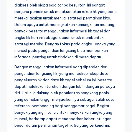
diakses oleh siapa saja tanpa kesulitan. Ini sangat
berguna pemain untuk melaksanakan rekap hk yang perlu
mereka lakukan untuk menilai strategi permainan kita.
Dalam upaya untuk meningkatkan kemungkinan menang,
banyak peserta menggunakan informasi hk togel dan
angka hk hari ini sebagai acuan untuk membentuk
strategi mereka. Dengan fokus pada angka-angka yang
muncul pada pengundian langsung bisa memberikan
informasi penting untuk tindakan di masa depan.
Dengan menggunakan informasi yang diperoleh dari
pengundian langsung hk, yang mencakup rekap data
pengeluaran hk dan data hk togel sebelum ini, peserta
dapat melakukan taruhan dengan lebih dengan percaya
diri. Hal ini didukung oleh popularitas hongkong pools
yang semakin tinggi, menjadikannya sebagai salah satu
referensi pembanding bagi penggemar togel. Begitu
banyak yang ingin tahu untuk menyaksikan angka yang
muncul, berharap dapat mendapatkan keberuntungan
besar dalam permainan togel hk 6d yang terkenal ini.