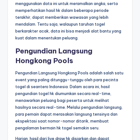
menggunakan data ini untuk meramalkan angka, serta
memperhatikan hasil hk dalam beberapa periode
terakhir, dapat memberikan wawasan yang lebih
mendalam. Tentu saja, walaupun taruhan togel
berkarakter acak, data ini bisa menjadi alat bantu yang
kuat dalam menentukan peluang.
Pengundian Langsung
Hongkong Pools
Pengundian Langsung Hongkong Pools adalah salah satu
event yang paling ditunggu-tunggu oleh para pecinta
togel di seantero Indonesia. Dalam acara ini, hasil
pengundian togel hk diumumkan secara real-time,
menawarkan peluang bagi peserta untuk melihat
hasilnya secara real-time. Melalui pengundian langsung,
para pemain dapat merasakan langsung tensinya dan
ekspektasi saat nomor-nomor ditarik, membuat
pengalaman bermain hk togel semakin seru.
Harian, hasil dari live draw hk disiarkan dan dapat