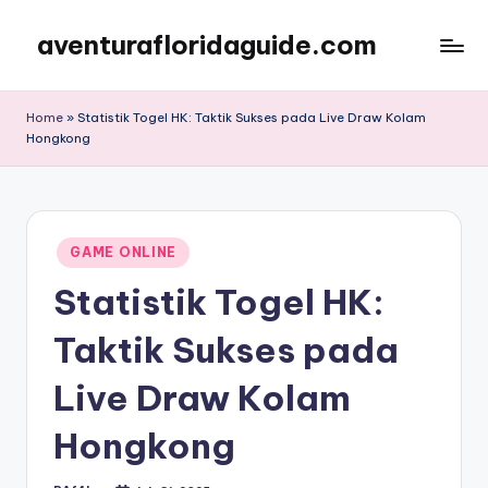
aventurafloridaguide.com
Skip
to
content
Home
»
Statistik Togel HK: Taktik Sukses pada Live Draw Kolam
Hongkong
Posted
GAME ONLINE
in
Statistik Togel HK:
Taktik Sukses pada
Live Draw Kolam
Hongkong