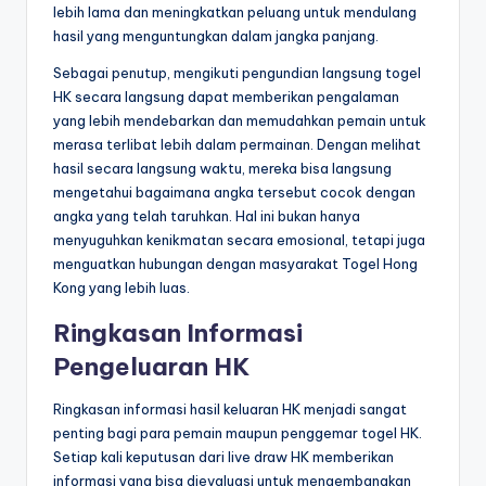
lebih lama dan meningkatkan peluang untuk mendulang
hasil yang menguntungkan dalam jangka panjang.
Sebagai penutup, mengikuti pengundian langsung togel
HK secara langsung dapat memberikan pengalaman
yang lebih mendebarkan dan memudahkan pemain untuk
merasa terlibat lebih dalam permainan. Dengan melihat
hasil secara langsung waktu, mereka bisa langsung
mengetahui bagaimana angka tersebut cocok dengan
angka yang telah taruhkan. Hal ini bukan hanya
menyuguhkan kenikmatan secara emosional, tetapi juga
menguatkan hubungan dengan masyarakat Togel Hong
Kong yang lebih luas.
Ringkasan Informasi
Pengeluaran HK
Ringkasan informasi hasil keluaran HK menjadi sangat
penting bagi para pemain maupun penggemar togel HK.
Setiap kali keputusan dari live draw HK memberikan
informasi yang bisa dievaluasi untuk mengembangkan