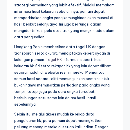
strategi permainan yang lebih efektif. Melalui memahami
informasi hasil keluaran sebelumnya, pemain dapat
memperkirakan angka yang kemungkinan akan muncul di
hasil berikut selanjutnya. Ini juga berfungsi dalam
mengidentifikasi pola atau tren yang mungkin ada dalam
data pengundian.
Hongkong Pools memberikan data togel HK dengan
transparan serta akurat, menciptakan kepercayaan di
kalangan pemain.
Togel HK
Informasi seperti hasil
keluaran hk 6d serta rekapan hk yang lalu dapat dilihat
secara mudah di website resmi mereka. Memantau
semua hasil secara teliti memungkinkan pemain untuk
bukan hanya memusatkan perhatian pada angka yang
tampil, tetapi juga pada cara angka tersebut
berhubungan satu sama lain dalam hasil-hasil
sebelumnya.
Selain itu, melalui akses mudah ke rekap data
pengeluaran hk, para pemain dapat meningkatkan
peluang menang mereka di setiap kali undian. Dengan