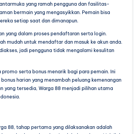
 antarmuka yang ramah pengguna dan fasilitas-
laman bermain yang mengasyikkan. Pemain bisa
reka setiap saat dan dimanapun.
 yang dalam proses pendaftaran serta login.
ah mudah untuk mendaftar dan masuk ke akun anda.
iakses, jadi pengguna tidak mengalami kesulitan
 promo serta bonus menarik bagi para pemain. Ini
a bonus harian yang menambah peluang kemenangan
n yang tersedia, Warga 88 menjadi pilihan utama
ndonesia.
ga 88, tahap pertama yang dilaksanakan adalah