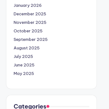
January 2026
December 2025
November 2025
October 2025
September 2025
August 2025
July 2025
June 2025
May 2025
Categories