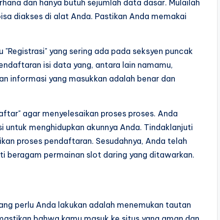
rhana dan hanya butuh sejumlah data dasar. Mulailah
isa diakses di alat Anda. Pastikan Anda memakai
au "Registrasi" yang sering ada pada seksyen puncak
endaftaran isi data yang, antara lain namamu,
kan informasi yang masukkan adalah benar dan
Daftar" agar menyelesaikan proses proses. Anda
si untuk menghidupkan akunnya Anda. Tindaklanjuti
aikan proses pendaftaran. Sesudahnya, Anda telah
i beragam permainan slot daring yang ditawarkan.
ang perlu Anda lakukan adalah menemukan tautan
emastikan bahwa kamu masuk ke situs yang aman dan