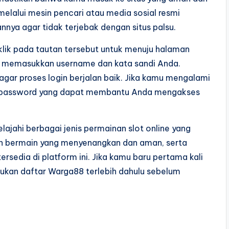
melalui mesin pencari atau media sosial resmi
nnya agar tidak terjebak dengan situs palsu.
klik pada tautan tersebut untuk menuju halaman
uk memasukkan username dan kata sandi Anda.
gar proses login berjalan baik. Jika kamu mengalami
set password yang dapat membantu Anda mengakses
ajahi berbagai jenis permainan slot online yang
n bermain yang menyenangkan dan aman, serta
ersedia di platform ini. Jika kamu baru pertama kali
kukan daftar Warga88 terlebih dahulu sebelum