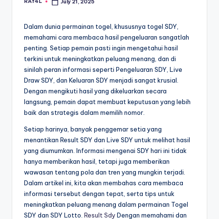
RAf4L
July 21, 2025
Posted
by
Dalam dunia permainan togel, khususnya togel SDY,
memahami cara membaca hasil pengeluaran sangatlah
penting. Setiap pemain pasti ingin mengetahui hasil
terkini untuk meningkatkan peluang menang, dan di
sinilah peran informasi seperti Pengeluaran SDY, Live
Draw SDY, dan Keluaran SDY menjadi sangat krusial.
Dengan mengikuti hasil yang dikeluarkan secara
langsung, pemain dapat membuat keputusan yang lebih
baik dan strategis dalam memilih nomor.
Setiap harinya, banyak penggemar setia yang
menantikan Result SDY dan Live SDY untuk melihat hasil
yang diumumkan. Informasi mengenai SDY hari ini tidak
hanya memberikan hasil, tetapi juga memberikan
wawasan tentang pola dan tren yang mungkin terjadi.
Dalam artikel ini, kita akan membahas cara membaca
informasi tersebut dengan tepat, serta tips untuk
meningkatkan peluang menang dalam permainan Togel
SDY dan SDY Lotto.
Result Sdy
Dengan memahami dan