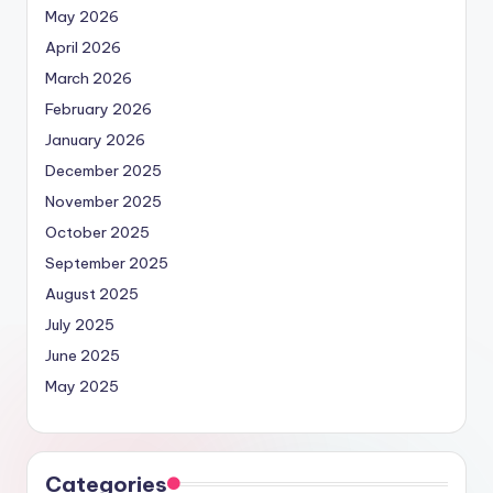
May 2026
April 2026
March 2026
February 2026
January 2026
December 2025
November 2025
October 2025
September 2025
August 2025
July 2025
June 2025
May 2025
Categories