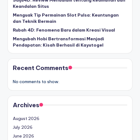
Salju4D: Review Mendalam tentang Keamanan dan
Keandalan Situs
Menguak Tip Permainan Slot Pulsa: Keuntungan
dan Teknik Bermain
Rubah 4D: Fenomena Baru dalam Kreasi Visual
Mengubah Hobi Bertransformasi Menjadi
Pendapatan: Kisah Berhasil di Kayutogel
Recent Comments
No comments to show.
Archives
August 2026
July 2026
June 2026