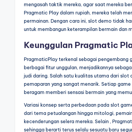
mengasah taktik mereka, agar saat mereka be
Pragmatic Play dalam rupiah, mereka telah mem
permainan. Dengan cara ini, slot demo tidak ha
untuk membangun keterampilan bermain dan
Keunggulan Pragmatic Pl
PragmaticPlay terkenal sebagai pengembang 
berbagai fitur unggulan, menjadikannya sebagai
judi daring. Salah satu kualitas utama dari slo
pemaparan yang sangat menarik. Setiap game d
beragam memberi sensasi bermain yang memu
Variasi konsep serta perbedaan pada slot game 
dari tema petualangan hingga mitologi, pemain
kecenderungan selera mereka. Selain , Pragmati
sehingga berarti terus selalu sesuatu baru se