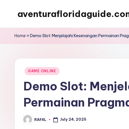
aventurafloridaguide.co
Skip
to
content
Home
»
Demo Slot: Menjelajahi Kesenangan Permainan Prag
Posted
GAME ONLINE
in
Demo Slot: Menje
Permainan Pragma
July 24, 2025
RAf4L
Posted
by