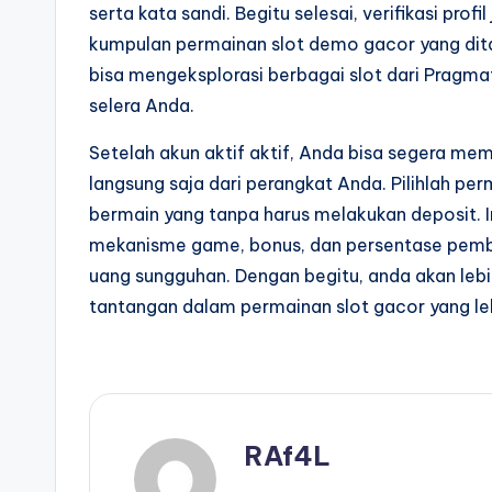
serta kata sandi. Begitu selesai, verifikasi pro
kumpulan permainan slot demo gacor yang di
bisa mengeksplorasi berbagai slot dari Pragm
selera Anda.
Setelah akun aktif aktif, Anda bisa segera me
langsung saja dari perangkat Anda. Pilihlah p
bermain yang tanpa harus melakukan deposit.
mekanisme game, bonus, dan persentase pemb
uang sungguhan. Dengan begitu, anda akan lebi
tantangan dalam permainan slot gacor yang leb
RAf4L