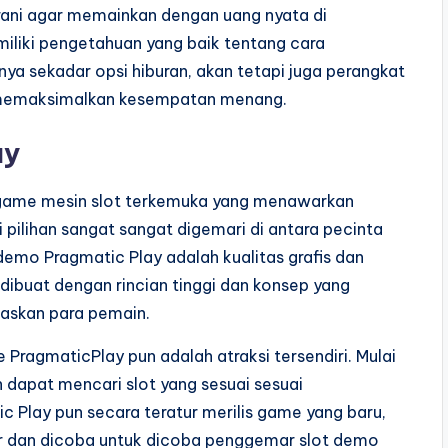
rani agar memainkan dengan uang nyata di
iliki pengetahuan yang baik tentang cara
nya sekadar opsi hiburan, akan tetapi juga perangkat
 memaksimalkan kesempatan menang.
ay
game mesin slot terkemuka yang menawarkan
 pilihan sangat sangat digemari di antara pecinta
t demo Pragmatic Play adalah kualitas grafis dan
ibuat dengan rincian tinggi dan konsep yang
askan para pemain.
PragmaticPlay pun adalah atraksi tersendiri. Mulai
 dapat mencari slot yang sesuai sesuai
c Play pun secara teratur merilis game yang baru,
gur dan dicoba untuk dicoba penggemar slot demo