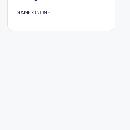
GAME ONLINE