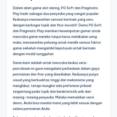
Dalam alam game slot daring, PG Soft dan Pragmatic
Play hadir sebagai dua penyedia yang sangat populer.
Keduanya menawarkan sensasi bermain yang seru
dengan berbagai topik dan fitur inovatif. Demo PG Soft
dan Pragmatic Play memberi kesempatan gamer untuk
mencoba game mereka tanpa harus melakukan uang
muka, menawarkan peluang untuk menilik semua faktor
game sebelum mengambil keputusan untuk bermain
dengan modal sungguhan.
Saran kami adalah untuk mencoba kedua versi
percobaan ini guna mengalami perbedaan dalam gaya
permainan dan fitur yang disediakan. Keduanya punya
visual yang berkualitas tinggi dan mekanisme yang
menghibur, tetapi mungkin ada preferensi pribadi
tergantung pada topik dan karakteristik unik dari
masing-masing penyedia. Melalui memainkan versi
demo, Anda bisa menilai mana yang lebih sesuai dengan
selera permainan Anda.